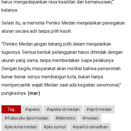
harus mengedepankan rasa keadilan dan kemanusiaan,"
katanya.
Selain itu, ia meminta Pemko Medan menjalankan penegakan
aturan secara adil tanpa pilih kasih.
"Pemko Medan jangan tebang pilih dalam menjalankan
tugasnya. Semua bentuk pelanggaran harus ditindak dengan
ukuran yang sama, tanpa membedakan siapa pelakunya.
Dengan begitu masyarakat akan melihat bahwa pemerintah
benar-benar serius membangun kota, bukan hanya
mempercantik wajah Medan saat ada kegiatan seremonial,"
pungkasnya.
(mar)
Tag:
#apeksi
#apeksi di medan
#dprd medan
#fraksi pks dprd medan
#klikmetro
#medan
#pks kota medan
#pks sumut
#syaiful ramadhan