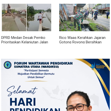
Janji?
DPRD Medan Desak Pemko
Rico Waas Kerahkan Jajaran
Prioritaskan Kelanjutan Jalan
Gotong Royong Bersihkan
Belawan Sicanang yang
Parit Jalan Taduan dari
Mangkrak
Sedimentasi Tebal