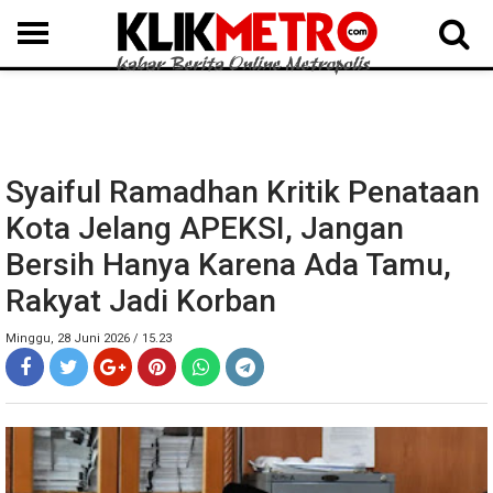
MEDAN
BINJAI
LANGKAT
KARO
DAIRI
SAMOSIR
TAPUT
BATUBARA
DELISERDANG
Syaiful Ramadhan Kritik Penataan
Kota Jelang APEKSI, Jangan
Bersih Hanya Karena Ada Tamu,
Rakyat Jadi Korban
Minggu, 28 Juni 2026 / 15.23