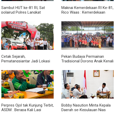
Sambut HUT ke-81 RI, Sat
Maknai Kemerdekaan RI Ke-81,
polairud Polres Langkat
Rico Waas : Kemerdekaan
Bagikan Bendera Merah Putih
Harus Dirasakan Masyarakat
kepada Nelayan
Lewat Peningkatan Pelayanan
Primer
Cetak Sejarah,
Pekan Budaya Permainan
Pematangsiantar Jadi Lokasi
Tradisional Dorong Anak Kenali
Start Sumatera Utara Rally
Budaya dan Kurangi
2026
Ketergantungan Gadget
Perpres Ojol tak Kunjung Terbit,
Bobby Nasution Minta Kepala
ASDM : Berapa Kali Lagi
Daerah se-Kepulauan Nias
Pemerintah Akan Mengubah
Percepat Usulan BKP 2027