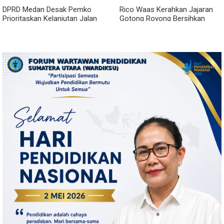
DPRD Medan Desak Pemko
Rico Waas Kerahkan Jajaran
Prioritaskan Kelanjutan Jalan
Gotong Royong Bersihkan
Belawan Sicanang yang
Parit Jalan Taduan dari
Mangkrak
Sedimentasi Tebal