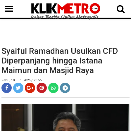
MEDAN
BINJAI
LANGKAT
KARO
DAIRI
SAMOSIR
TAPUT
BATUBARA
DELISERDANG
Syaiful Ramadhan Usulkan CFD
Diperpanjang hingga Istana
Maimun dan Masjid Raya
Rabu, 10 Juni 2026 / 20.55