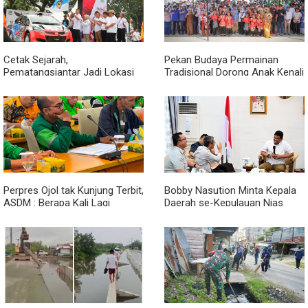
Cetak Sejarah,
Pekan Budaya Permainan
Pematangsiantar Jadi Lokasi
Tradisional Dorong Anak Kenali
Start Sumatera Utara Rally
Budaya dan Kurangi
2026
Ketergantungan Gadget
Perpres Ojol tak Kunjung Terbit,
Bobby Nasution Minta Kepala
ASDM : Berapa Kali Lagi
Daerah se-Kepulauan Nias
Pemerintah Akan Mengubah
Percepat Usulan BKP 2027
Janji?