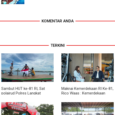
KOMENTAR ANDA
TERKINI
Sambut HUT ke-81 RI, Sat
Maknai Kemerdekaan RI Ke-81,
polairud Polres Langkat
Rico Waas : Kemerdekaan
Bagikan Bendera Merah Putih
Harus Dirasakan Masyarakat
kepada Nelayan
Lewat Peningkatan Pelayanan
Primer