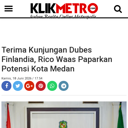
MEDAN
BINJAI
LANGKAT
KARO
DAIRI
SAMOSIR
TAPUT
BATUBARA
DELISERDANG
Terima Kunjungan Dubes
Finlandia, Rico Waas Paparkan
Potensi Kota Medan
Kamis, 18 Juni 2026 / 17.54