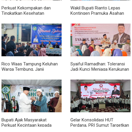
Perkuat Kekompakan dan
Wakil Bupati Rianto Lepas
Tingkatkan Kesehatan
Kontingen Pramuka Asahan
Karyawan, BRI Sibolga Gelar
Menuju Jamnas XII 2026 di
Olahraga Rutin
Cibubur
Rico Waas Tampung Keluhan
Syaiful Ramadhan: Toleransi
Warga Tembung, Janji
Jadi Kunci Menjaga Kerukunan
Perbaikan Rampung Tahun Ini
di Tengah Keberagaman Kota
Medan
Bupati Ajak Masyarakat
Gelar Konsolidasi HUT
Perkuat Kecintaan kepada
Perdana, PRI Sumut Targetkan
Rasulullah melalui Batubara
Kemenangan di Pemilu 2029