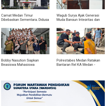
Camat Medan Timur
Wagub Surya Ajak Generasi
Dibebaskan Sementara, Diduga
Muda Bangun Integritas dan
Terlibat Jual Beli Jabatan
Jauhi Narkoba
Bobby Nasution Siapkan
Polrestabes Medan Ratakan
Beasiswa Mahasiswa
Bantaran Rel KA Medan -
Poltekkes Gunungsitoli, Dukung
Kualanamu yang Jadi Sarang
Lahirnya Tenaga Kesehatan
Narkoba, Sita 3 Kg Ganja dan
Kepulauan Nias
Sejumlah Paket Sabu