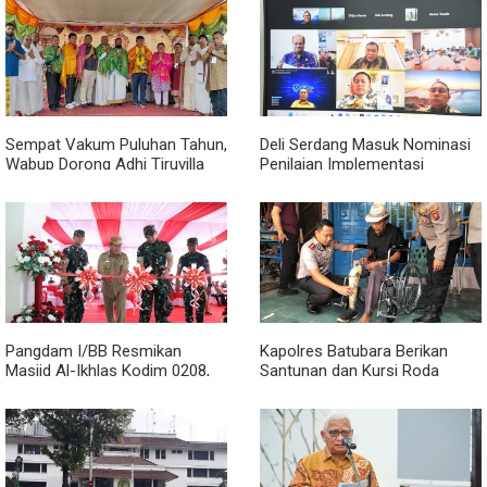
Sempat Vakum Puluhan Tahun,
Deli Serdang Masuk Nominasi
Wabup Dorong Adhi Tiruvilla
Penilaian Implementasi
Maha Puja Terus Hidup
Program 3 Juta Rumah
Regional Sumatera
Pangdam I/BB Resmikan
Kapolres Batubara Berikan
Masjid Al-Ikhlas Kodim 0208,
Santunan dan Kursi Roda
Bupati Asahan Harapkan
kepada Warga Penyandang
Sinergitas Makin Kuat
Disabilitas