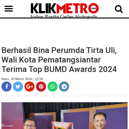
MEDAN
BINJAI
LANGKAT
KARO
DAIRI
SAMOSIR
TAPUT
BATUBARA
DELISERDANG
Berhasil Bina Perumda Tirta Uli,
Wali Kota Pematangsiantar
Terima Top BUMD Awards 2024
Rabu, 20 Maret 2024 / 22.04