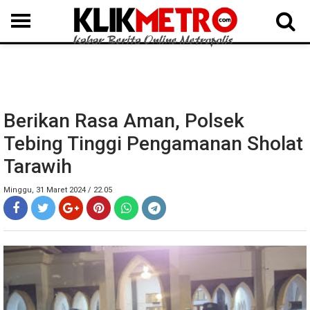
MEDAN
BINJAI
LANGKAT
KARO
DAIRI
SAMOSIR
TAPUT
BATUBARA
DELISERDANG
Berikan Rasa Aman, Polsek
Tebing Tinggi Pengamanan Sholat
Tarawih
Minggu, 31 Maret 2024 / 22.05