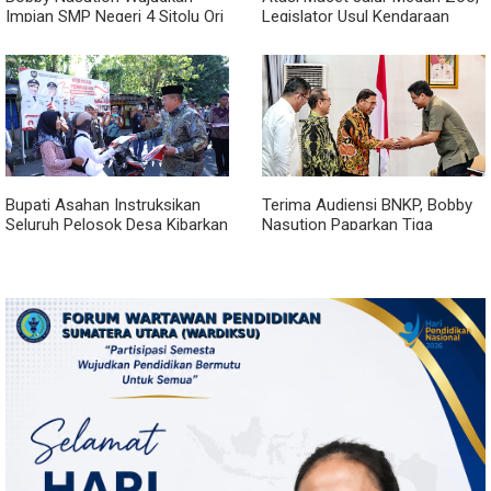
Impian SMP Negeri 4 Sitolu Ori
Legislator Usul Kendaraan
Miliki Gedung Permanen
Dialihkan Tembus ke Jalur
Royal Sumatera
Bupati Asahan Instruksikan
Terima Audiensi BNKP, Bobby
Seluruh Pelosok Desa Kibarkan
Nasution Paparkan Tiga
Merah Putih Selama Agustus
Prioritas Pembangunan
Kepulauan Nias