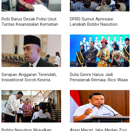
Robi Barus Desak Polisi Usut
DPRD Sumut Apresiasi
Tuntas Kejanggalan Kematian
Langkah Bobby Nasution
Winda Lorenza di Helvetia,
Berkantor di Kepulauan Nias,
Minta Otopsi Ulang
Dinilai Percepat Pembangunan
Serapan Anggaran Terendah,
Duta Genre Harus Jadi
Inspektorat Soroti Kinerja
Penggerak Remaja, Rico Waas:
Kadis Perkimcikataru Medan
Jangan Hanya Aktif Saat Ada
Acara
Bobby Nasution Wujudkan
Atasi Macet Jalur Medan Zoo,