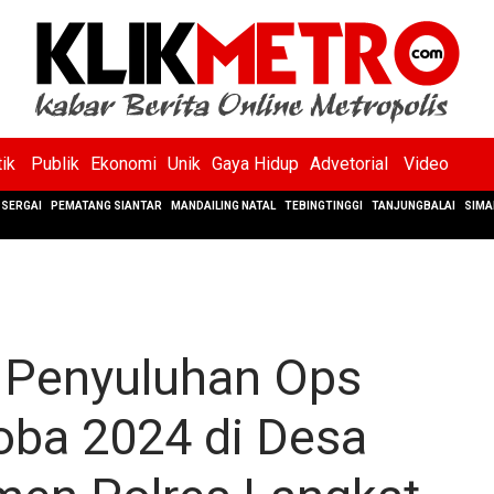
tik
Publik
Ekonomi
Unik
Gaya Hidup
Advetorial
Video
SERGAI
PEMATANG SIANTAR
MANDAILING NATAL
TEBINGTINGGI
TANJUNGBALAI
SIMA
 Penyuluhan Ops
oba 2024 di Desa