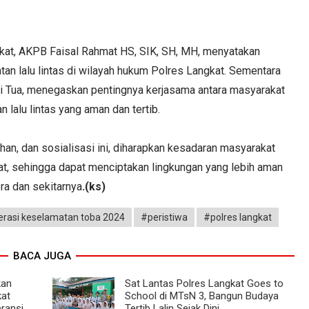
kat, AKPB Faisal Rahmat HS, SIK, SH, MH, menyatakan
n lalu lintas di wilayah hukum Polres Langkat. Sementara
li Tua, menegaskan pentingnya kerjasama antara masyarakat
 lalu lintas yang aman dan tertib.
an, dan sosialisasi ini, diharapkan kesadaran masyarakat
kat, sehingga dapat menciptakan lingkungan yang lebih aman
era dan sekitarnya
.(ks)
rasi keselamatan toba 2024
#peristiwa
#polres langkat
BACA JUGA
kan
Sat Lantas Polres Langkat Goes to
kat
School di MTsN 3, Bangun Budaya
ransi
Tertib Lalin Sejak Dini