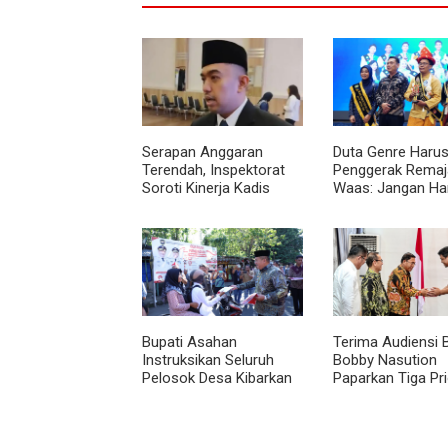
Serapan Anggaran
Duta Genre Harus
Terendah, Inspektorat
Penggerak Remaja
Soroti Kinerja Kadis
Waas: Jangan Ha
Perkimcikataru Medan
Aktif Saat Ada A
Bupati Asahan
Terima Audiensi 
Instruksikan Seluruh
Bobby Nasution
Pelosok Desa Kibarkan
Paparkan Tiga Pri
Merah Putih Selama
Pembangunan
Agustus
Kepulauan Nias