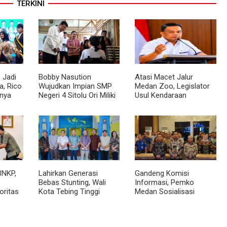
TERKINI
 Jadi
Bobby Nasution
Atasi Macet Jalur
, Rico
Wujudkan Impian SMP
Medan Zoo, Legislator
nya
Negeri 4 Sitolu Ori Miliki
Usul Kendaraan
cara
Gedung Permanen
Dialihkan Tembus ke
Jalur Royal Sumatera
BNKP,
Lahirkan Generasi
Gandeng Komisi
Bebas Stunting, Wali
Informasi, Pemko
oritas
Kota Tebing Tinggi
Medan Sosialisasi
Dorong Optimalisasi
Permendagri No. 2
SP3 Catin
Tahun 2026