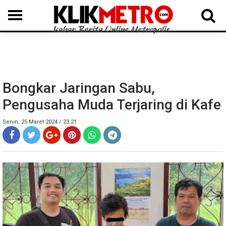
MEDAN
BINJAI
LANGKAT
KARO
DAIRI
SAMOSIR
TAPUT
BATUBARA
DELISERDANG
Bongkar Jaringan Sabu,
Pengusaha Muda Terjaring di Kafe
Senin, 25 Maret 2024 / 23.21