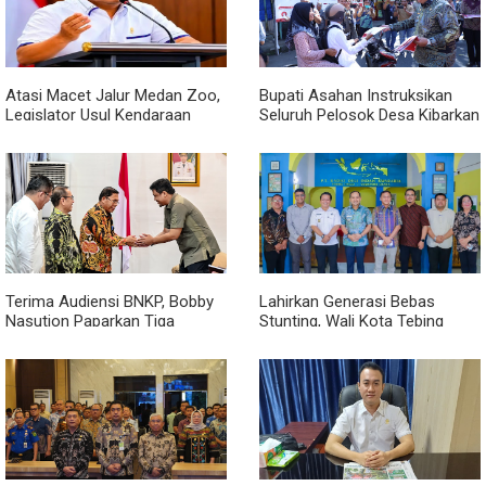
Atasi Macet Jalur Medan Zoo,
Bupati Asahan Instruksikan
Legislator Usul Kendaraan
Seluruh Pelosok Desa Kibarkan
Dialihkan Tembus ke Jalur
Merah Putih Selama Agustus
Royal Sumatera
Terima Audiensi BNKP, Bobby
Lahirkan Generasi Bebas
Nasution Paparkan Tiga
Stunting, Wali Kota Tebing
Prioritas Pembangunan
Tinggi Dorong Optimalisasi
Kepulauan Nias
SP3 Catin