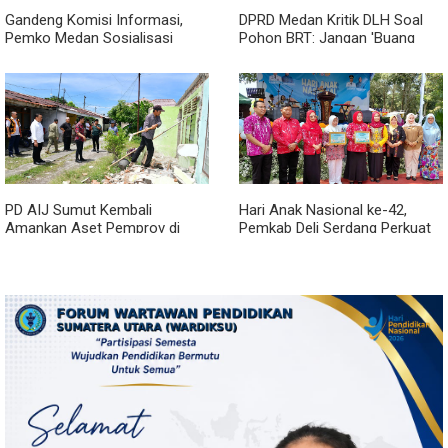
Gandeng Komisi Informasi,
DPRD Medan Kritik DLH Soal
Pemko Medan Sosialisasi
Pohon BRT: Jangan 'Buang
Permendagri No. 2 Tahun 2026
Badan' dan Harus Transparan!
PD AIJ Sumut Kembali
Hari Anak Nasional ke-42,
Amankan Aset Pemprov di
Pemkab Deli Serdang Perkuat
Binjai, Lima Rumah Dinas Eks
Perlindungan Anak
Bioskop Ria Dibongkar