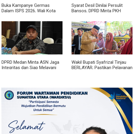
Buka Kampanye Germas
Syarat Desil Dinilai Persulit
Dalam ISPS 2026, Wali Kota
Bansos, DPRD Minta PKH
Tebing Tinggi Apresiasi
Medan Makmur Diperlonggar
Penurunan Stunting
DPRD Medan Minta ASN Jaga
Wakil Bupati Syafrizal Tinjau
Integritas dan Siap Melayani
BERLAYAR, Pastikan Pelayanan
Warga dalam Kondisi Apapun
Publik Hadir hingga Desa