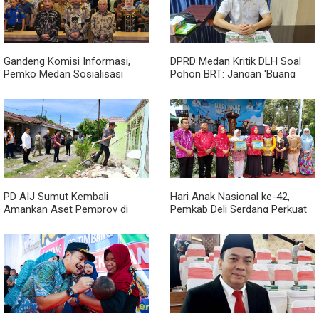
Gandeng Komisi Informasi,
DPRD Medan Kritik DLH Soal
Pemko Medan Sosialisasi
Pohon BRT: Jangan 'Buang
Permendagri No. 2 Tahun 2026
Badan' dan Harus Transparan!
PD AIJ Sumut Kembali
Hari Anak Nasional ke-42,
Amankan Aset Pemprov di
Pemkab Deli Serdang Perkuat
Binjai, Lima Rumah Dinas Eks
Perlindungan Anak
Bioskop Ria Dibongkar