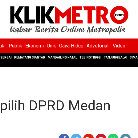
tik
Publik
Ekonomi
Unik
Gaya Hidup
Advetorial
Video
SERGAI
PEMATANG SIANTAR
MANDAILING NATAL
TEBINGTINGGI
TANJUNGBALAI
SIMA
erpilih DPRD Medan