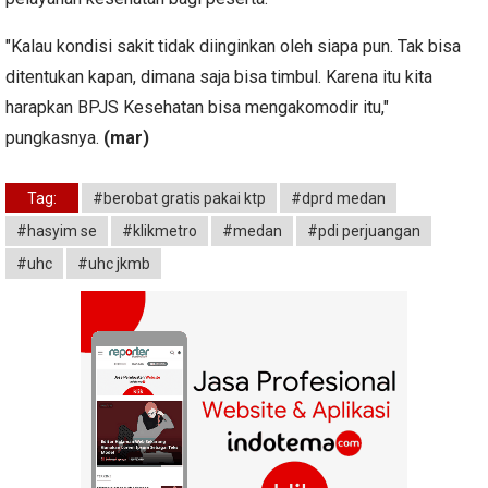
"Kalau kondisi sakit tidak diinginkan oleh siapa pun. Tak bisa
ditentukan kapan, dimana saja bisa timbul. Karena itu kita
harapkan BPJS Kesehatan bisa mengakomodir itu,"
pungkasnya.
(mar)
Tag:
#berobat gratis pakai ktp
#dprd medan
#hasyim se
#klikmetro
#medan
#pdi perjuangan
#uhc
#uhc jkmb