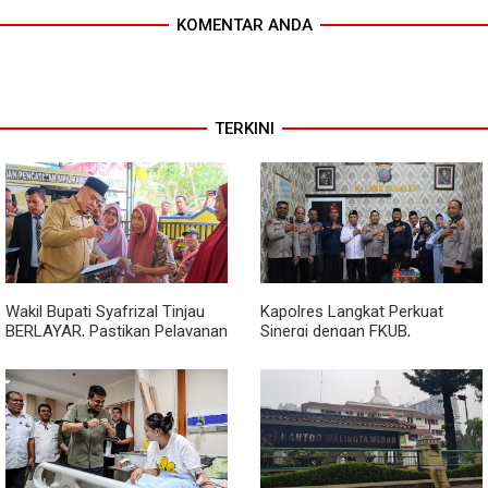
KOMENTAR ANDA
TERKINI
Wakil Bupati Syafrizal Tinjau
Kapolres Langkat Perkuat
BERLAYAR, Pastikan Pelayanan
Sinergi dengan FKUB,
Publik Hadir hingga Desa
Kolaborasi Tokoh Agama Jadi
Pilar Menjaga Kamtibmas