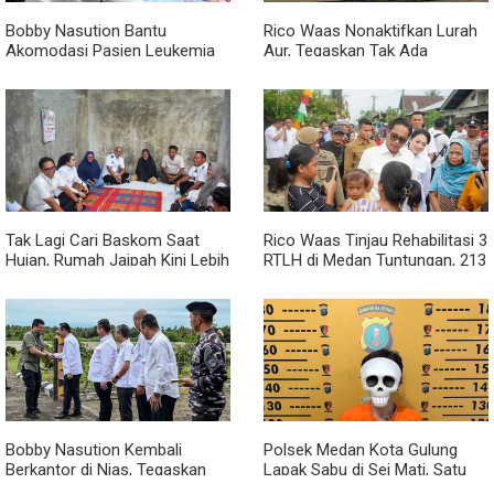
Bobby Nasution Bantu
Rico Waas Nonaktifkan Lurah
Akomodasi Pasien Leukemia
Aur, Tegaskan Tak Ada
dan Kanker Tiroid Saat Tinjau
Toleransi bagi Penyalahgunaan
RSUD Thomsen
Wewenang
Tak Lagi Cari Baskom Saat
Rico Waas Tinjau Rehabilitasi 3
Hujan, Rumah Jaipah Kini Lebih
RTLH di Medan Tuntungan, 213
Nyaman Ditempati
Unit Ditargetkan Rampung
Bobby Nasution Kembali
Polsek Medan Kota Gulung
Berkantor di Nias, Tegaskan
Lapak Sabu di Sei Mati, Satu
Komitmen Berkelanjutan
Pengedar Ditangkap dan Dua