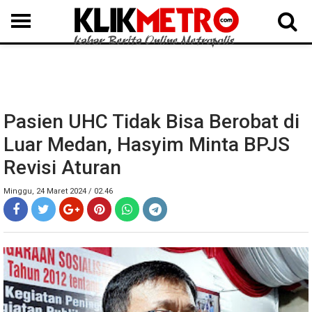
MEDAN
BINJAI
LANGKAT
KARO
DAIRI
SAMOSIR
TAPUT
BATUBARA
DELISERDANG
Pasien UHC Tidak Bisa Berobat di
Luar Medan, Hasyim Minta BPJS
Revisi Aturan
Minggu, 24 Maret 2024 / 02.46