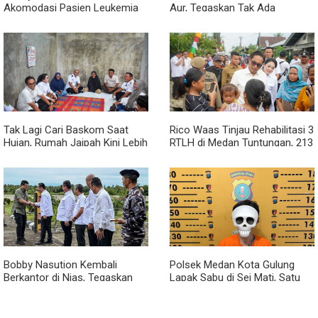
Akomodasi Pasien Leukemia
Aur, Tegaskan Tak Ada
dan Kanker Tiroid Saat Tinjau
Toleransi bagi Penyalahgunaan
RSUD Thomsen
Wewenang
Tak Lagi Cari Baskom Saat
Rico Waas Tinjau Rehabilitasi 3
Hujan, Rumah Jaipah Kini Lebih
RTLH di Medan Tuntungan, 213
Nyaman Ditempati
Unit Ditargetkan Rampung
Bobby Nasution Kembali
Polsek Medan Kota Gulung
Berkantor di Nias, Tegaskan
Lapak Sabu di Sei Mati, Satu
Komitmen Berkelanjutan
Pengedar Ditangkap dan Dua
Bangun Kepulauan Nias
Barak Dibakar