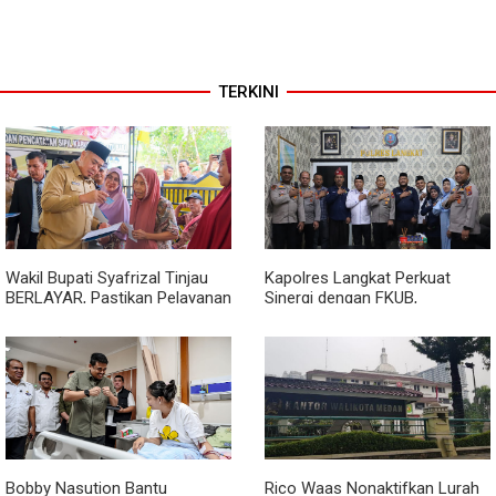
TERKINI
Wakil Bupati Syafrizal Tinjau
Kapolres Langkat Perkuat
BERLAYAR, Pastikan Pelayanan
Sinergi dengan FKUB,
Publik Hadir hingga Desa
Kolaborasi Tokoh Agama Jadi
Pilar Menjaga Kamtibmas
Bobby Nasution Bantu
Rico Waas Nonaktifkan Lurah