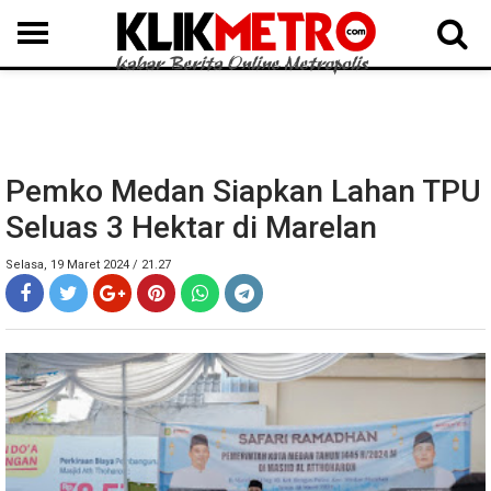
MEDAN
BINJAI
LANGKAT
KARO
DAIRI
SAMOSIR
TAPUT
BATUBARA
DELISERDANG
Pemko Medan Siapkan Lahan TPU
Seluas 3 Hektar di Marelan
Selasa, 19 Maret 2024 / 21.27