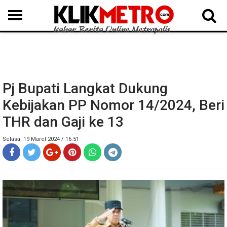
MEDAN
BINJAI
LANGKAT
KARO
DAIRI
SAMOSIR
TAPUT
BATUBARA
DELISERDANG
Pj Bupati Langkat Dukung
Kebijakan PP Nomor 14/2024, Beri
THR dan Gaji ke 13
Selasa, 19 Maret 2024 / 16.51