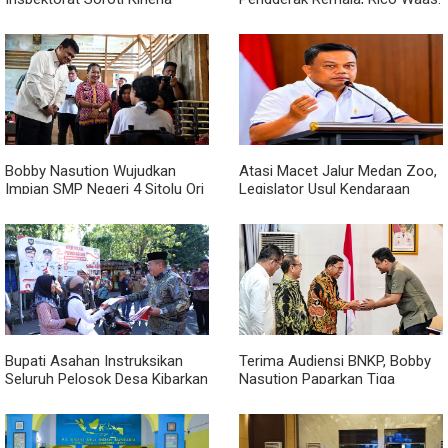
Kadis Perkimcikataru Medan
Jangan Hanya Aktif Saat Ada
Acara
Bobby Nasution Wujudkan
Atasi Macet Jalur Medan Zoo,
Impian SMP Negeri 4 Sitolu Ori
Legislator Usul Kendaraan
Miliki Gedung Permanen
Dialihkan Tembus ke Jalur
Royal Sumatera
Bupati Asahan Instruksikan
Terima Audiensi BNKP, Bobby
Seluruh Pelosok Desa Kibarkan
Nasution Paparkan Tiga
Merah Putih Selama Agustus
Prioritas Pembangunan
Kepulauan Nias