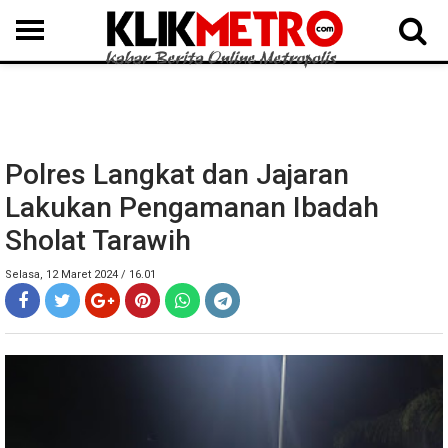
MEDAN
BINJAI
LANGKAT
KARO
DAIRI
SAMOSIR
TAPUT
BATUBARA
DELISERDANG
Polres Langkat dan Jajaran
Lakukan Pengamanan Ibadah
Sholat Tarawih
Selasa, 12 Maret 2024 / 16.01