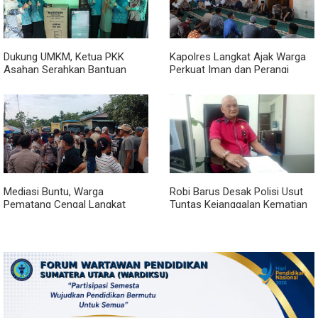
Dukung UMKM, Ketua PKK
Kapolres Langkat Ajak Warga
Asahan Serahkan Bantuan
Perkuat Iman dan Perangi
untuk Poklak Kelurahan
Narkoba Lewat Safari Jumat
Sentang
Curhat
Mediasi Buntu, Warga
Robi Barus Desak Polisi Usut
Pematang Cengal Langkat
Tuntas Kejanggalan Kematian
Tolak Pengaspalan Dicicil
Winda Lorenza di Helvetia,
Minta Otopsi Ulang