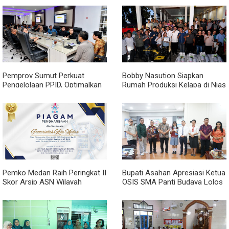
Pemprov Sumut Perkuat
Bobby Nasution Siapkan
Pengelolaan PPID, Optimalkan
Rumah Produksi Kelapa di Nias
Implementasi Permendagri
Utara
Nomor 2 Tahun 2026
Pemko Medan Raih Peringkat II
Bupati Asahan Apresiasi Ketua
Skor Arsip ASN Wilayah
OSIS SMA Panti Budaya Lolos
Kanreg VI BKN
Pelatihan Kepemimpinan
Nasional