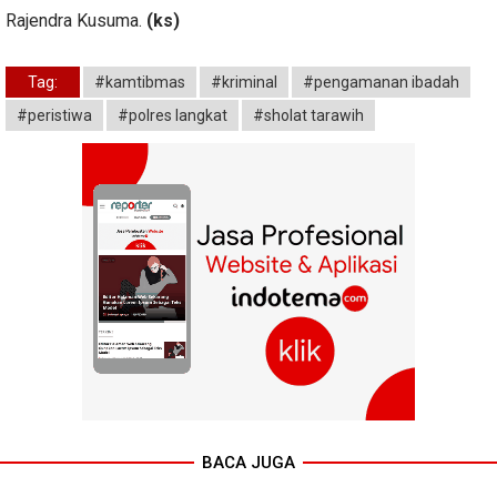
Rajendra Kusuma.
(ks)
Tag:
#kamtibmas
#kriminal
#pengamanan ibadah
#peristiwa
#polres langkat
#sholat tarawih
BACA JUGA