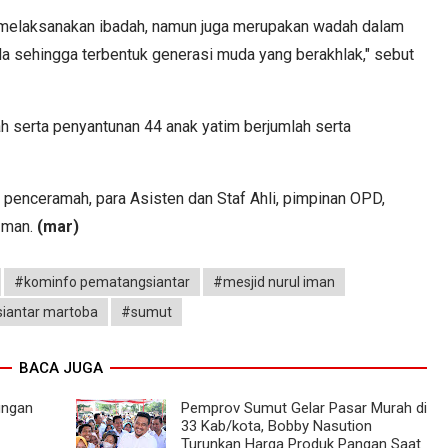
uk melaksanakan ibadah, namun juga merupakan wadah dalam
 sehingga terbentuk generasi muda yang berakhlak," sebut
h serta penyantunan 44 anak yatim berjumlah serta
ku penceramah, para Asisten dan Staf Ahli, pimpinan OPD,
 Iman.
(mar)
#kominfo pematangsiantar
#mesjid nurul iman
iantar martoba
#sumut
BACA JUGA
ungan
Pemprov Sumut Gelar Pasar Murah di
33 Kab/kota, Bobby Nasution
Turunkan Harga Produk Pangan Saat