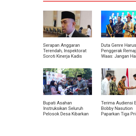
Serapan Anggaran
Duta Genre Harus
Terendah, Inspektorat
Penggerak Remaja
Soroti Kinerja Kadis
Waas: Jangan Ha
Perkimcikataru Medan
Aktif Saat Ada A
Bupati Asahan
Terima Audiensi 
Instruksikan Seluruh
Bobby Nasution
Pelosok Desa Kibarkan
Paparkan Tiga Pri
Merah Putih Selama
Pembangunan
Agustus
Kepulauan Nias