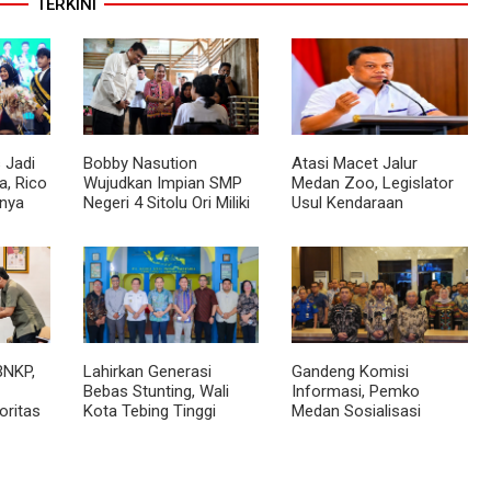
TERKINI
 Jadi
Bobby Nasution
Atasi Macet Jalur
, Rico
Wujudkan Impian SMP
Medan Zoo, Legislator
nya
Negeri 4 Sitolu Ori Miliki
Usul Kendaraan
cara
Gedung Permanen
Dialihkan Tembus ke
Jalur Royal Sumatera
BNKP,
Lahirkan Generasi
Gandeng Komisi
Bebas Stunting, Wali
Informasi, Pemko
oritas
Kota Tebing Tinggi
Medan Sosialisasi
Dorong Optimalisasi
Permendagri No. 2
SP3 Catin
Tahun 2026