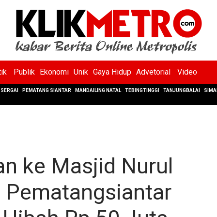
tik
Publik
Ekonomi
Unik
Gaya Hidup
Advetorial
Video
SERGAI
PEMATANG SIANTAR
MANDAILING NATAL
TEBINGTINGGI
TANJUNGBALAI
SIMA
n ke Masjid Nurul
a Pematangsiantar