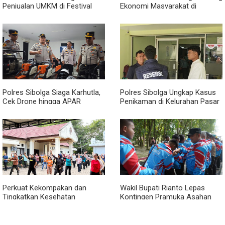
Penjualan UMKM di Festival
Ekonomi Masyarakat di
Tao Toba Joujou Capai 6 Miliar
Festival Tao Toba Jou-jou
2026
Polres Sibolga Siaga Karhutla,
Polres Sibolga Ungkap Kasus
Cek Drone hingga APAR
Penikaman di Kelurahan Pasar
Hadapi Musim Kering
Baru
Perkuat Kekompakan dan
Wakil Bupati Rianto Lepas
Tingkatkan Kesehatan
Kontingen Pramuka Asahan
Karyawan, BRI Sibolga Gelar
Menuju Jamnas XII 2026 di
Olahraga Rutin
Cibubur