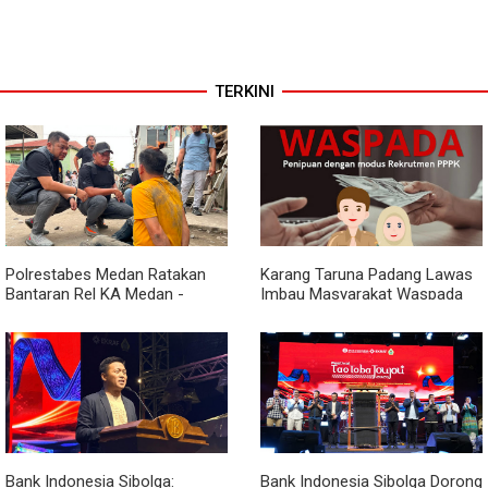
TERKINI
Polrestabes Medan Ratakan
Karang Taruna Padang Lawas
Bantaran Rel KA Medan -
Imbau Masyarakat Waspada
Kualanamu yang Jadi Sarang
Penipuan Penerimaan PPPK
Narkoba, Sita 3 Kg Ganja dan
Sejumlah Paket Sabu
Bank Indonesia Sibolga:
Bank Indonesia Sibolga Dorong