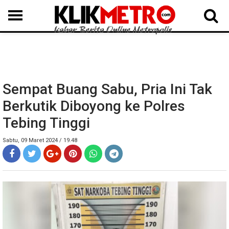
MEDAN
BINJAI
LANGKAT
KARO
DAIRI
SAMOSIR
TAPUT
BATUBARA
DELISERDANG
Sempat Buang Sabu, Pria Ini Tak
Berkutik Diboyong ke Polres
Tebing Tinggi
Sabtu, 09 Maret 2024 / 19.48