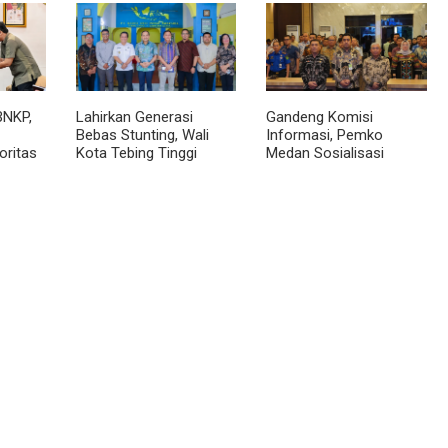
BNKP,
Lahirkan Generasi
Gandeng Komisi
Bebas Stunting, Wali
Informasi, Pemko
oritas
Kota Tebing Tinggi
Medan Sosialisasi
Dorong Optimalisasi
Permendagri No. 2
SP3 Catin
Tahun 2026