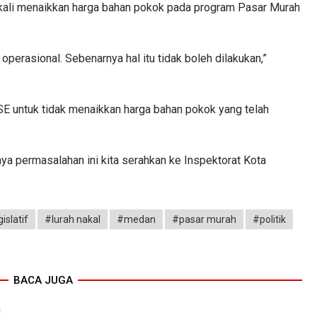
 kali menaikkan harga bahan pokok pada program Pasar Murah
perasional. Sebenarnya hal itu tidak boleh dilakukan,”
n SE untuk tidak menaikkan harga bahan pokok yang telah
ya permasalahan ini kita serahkan ke Inspektorat Kota
islatif
#lurah nakal
#medan
#pasar murah
#politik
BACA JUGA
a