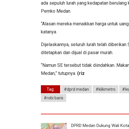
ada sepuluh lurah yang kedapatan berulang
Pemko Medan.
“Alasan mereka menaikkan harga untuk uang o
katanya.
Dijelaskannya, seluruh lurah telah diberika
ditetapkan dan dijual di pasar murah.
“Namun SE tersebut tidak diindahkan. Makan
Medan,” tutupnya.
(riz
Tag:
#dprd medan
#klikmetro
#leg
#robi baris
DPRD Medan Dukung Wali Kot