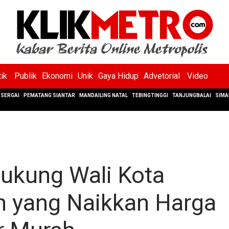
tik
Publik
Ekonomi
Unik
Gaya Hidup
Advetorial
Video
SERGAI
PEMATANG SIANTAR
MANDAILING NATAL
TEBINGTINGGI
TANJUNGBALAI
SIMA
kung Wali Kota
h yang Naikkan Harga