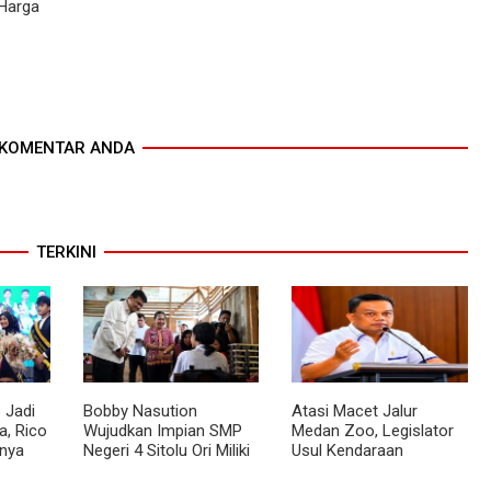
 Harga
KOMENTAR ANDA
TERKINI
 Jadi
Bobby Nasution
Atasi Macet Jalur
, Rico
Wujudkan Impian SMP
Medan Zoo, Legislator
nya
Negeri 4 Sitolu Ori Miliki
Usul Kendaraan
cara
Gedung Permanen
Dialihkan Tembus ke
Jalur Royal Sumatera