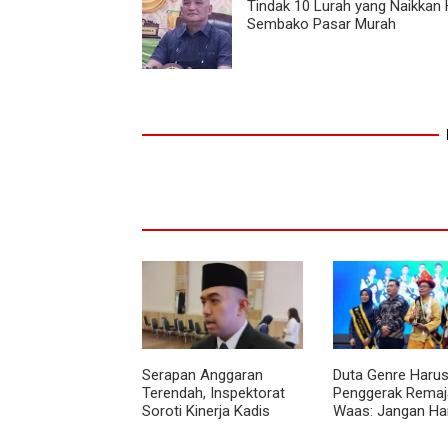
Tindak 10 Lurah yang Naikkan
Sembako Pasar Murah
Serapan Anggaran
Duta Genre Harus
Terendah, Inspektorat
Penggerak Remaja
Soroti Kinerja Kadis
Waas: Jangan Ha
Perkimcikataru Medan
Aktif Saat Ada A