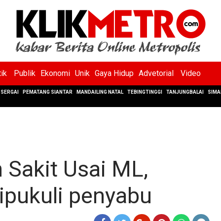
tik
Publik
Ekonomi
Unik
Gaya Hidup
Advetorial
Video
SERGAI
PEMATANG SIANTAR
MANDAILING NATAL
TEBINGTINGGI
TANJUNGBALAI
SIMA
 Sakit Usai ML,
ipukuli penyabu