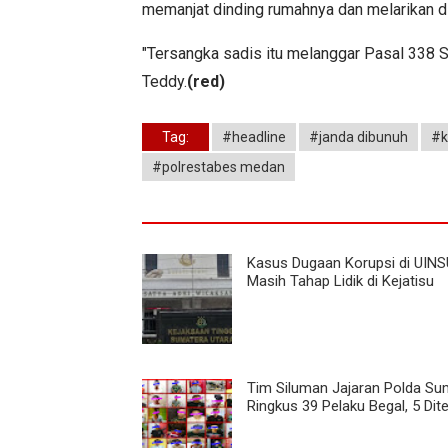
memanjat dinding rumahnya dan melarikan d
"Tersangka sadis itu melanggar Pasal 338 
Teddy.
(red)
Tag:
#headline
#janda dibunuh
#k
#polrestabes medan
Kasus Dugaan Korupsi di UINS
Masih Tahap Lidik di Kejatisu
Tim Siluman Jajaran Polda Su
Ringkus 39 Pelaku Begal, 5 Di