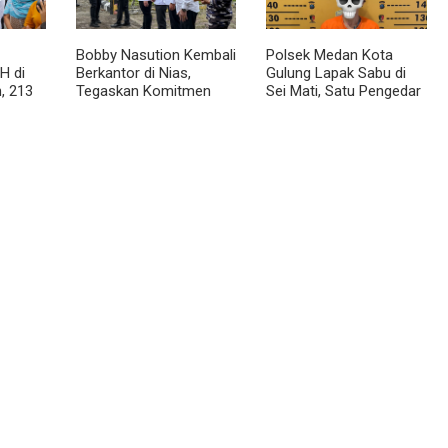
Bobby Nasution Kembali
Polsek Medan Kota
H di
Berkantor di Nias,
Gulung Lapak Sabu di
, 213
Tegaskan Komitmen
Sei Mati, Satu Pengedar
Berkelanjutan Bangun
Ditangkap dan Dua
Kepulauan Nias
Barak Dibakar