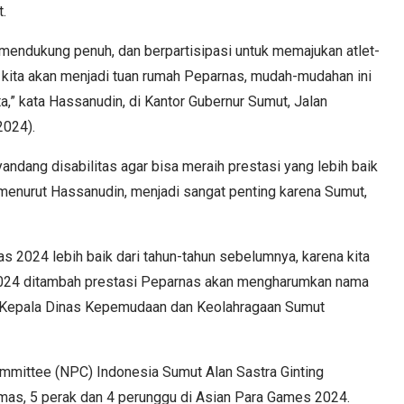
t.
mendukung penuh, dan berpartisipasi untuk memajukan atlet-
at kita akan menjadi tuan rumah Peparnas, mudah-mudahan ini
ta,” kata Hassanudin, di Kantor Gubernur Sumut, Jalan
2024).
ndang disabilitas agar bisa meraih prestasi yang lebih baik
 menurut Hassanudin, menjadi sangat penting karena Sumut,
as 2024 lebih baik dari tahun-tahun sebelumnya, karena kita
 2024 ditambah prestasi Peparnas akan mengharumkan nama
ngi Kepala Dinas Kepemudaan dan Keolahragaan Sumut
ommittee (NPC) Indonesia Sumut Alan Sastra Ginting
mas, 5 perak dan 4 perunggu di Asian Para Games 2024.