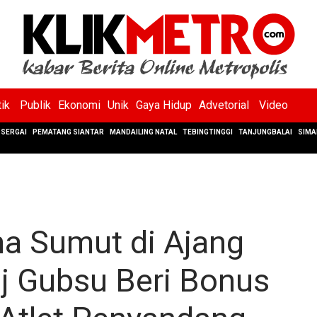
tik
Publik
Ekonomi
Unik
Gaya Hidup
Advetorial
Video
SERGAI
PEMATANG SIANTAR
MANDAILING NATAL
TEBINGTINGGI
TANJUNGBALAI
SIMA
 Sumut di Ajang
Pj Gubsu Beri Bonus