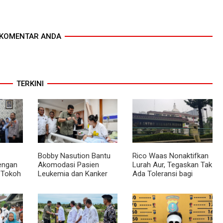
KOMENTAR ANDA
TERKINI
Bobby Nasution Bantu
Rico Waas Nonaktifkan
dengan
Akomodasi Pasien
Lurah Aur, Tegaskan Tak
 Tokoh
Leukemia dan Kanker
Ada Toleransi bagi
Tiroid Saat Tinjau RSUD
Penyalahgunaan
mas
Thomsen
Wewenang