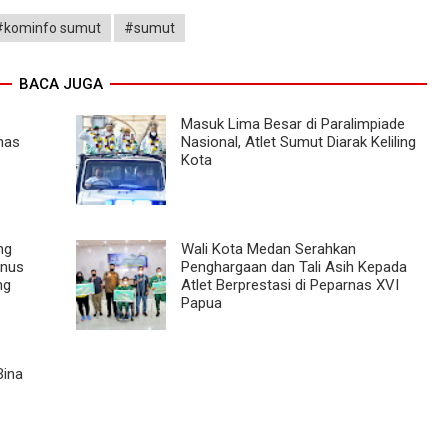
#kominfo sumut
#sumut
BACA JUGA
Masuk Lima Besar di Paralimpiade
rnas
Nasional, Atlet Sumut Diarak Keliling
Kota
ng
Wali Kota Medan Serahkan
onus
Penghargaan dan Tali Asih Kepada
ng
Atlet Berprestasi di Peparnas XVI
Papua
Bina