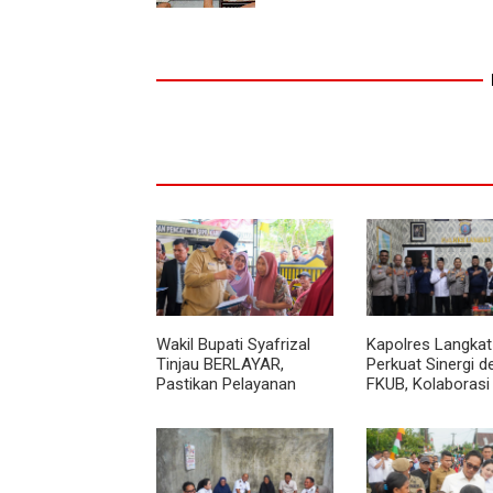
Wakil Bupati Syafrizal
Kapolres Langkat
Tinjau BERLAYAR,
Perkuat Sinergi 
Pastikan Pelayanan
FKUB, Kolaborasi
Publik Hadir hingga Desa
Agama Jadi Pilar
Menjaga Kamtib