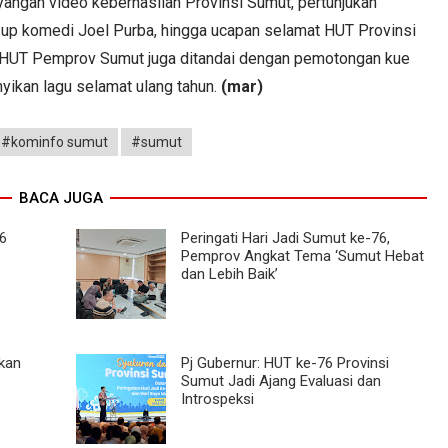
nayangan video keberhasilan Provinsi Sumut, pertunjukan
 up komedi Joel Purba, hingga ucapan selamat HUT Provinsi
n HUT Pemprov Sumut juga ditandai dengan pemotongan kue
nyikan lagu selamat ulang tahun.
(mar)
#kominfo sumut
#sumut
BACA JUGA
6
Peringati Hari Jadi Sumut ke-76,
S
Pemprov Angkat Tema ‘Sumut Hebat
dan Lebih Baik’
kan
Pj Gubernur: HUT ke-76 Provinsi
Sumut Jadi Ajang Evaluasi dan
Introspeksi