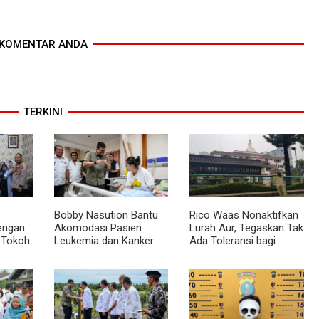
KOMENTAR ANDA
TERKINI
Bobby Nasution Bantu
Rico Waas Nonaktifkan
dengan
Akomodasi Pasien
Lurah Aur, Tegaskan Tak
 Tokoh
Leukemia dan Kanker
Ada Toleransi bagi
Tiroid Saat Tinjau RSUD
Penyalahgunaan
mas
Thomsen
Wewenang