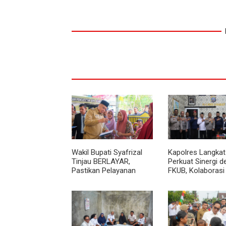
Wakil Bupati Syafrizal
Kapolres Langkat
Tinjau BERLAYAR,
Perkuat Sinergi 
Pastikan Pelayanan
FKUB, Kolaborasi
Publik Hadir hingga Desa
Agama Jadi Pilar
Menjaga Kamtib