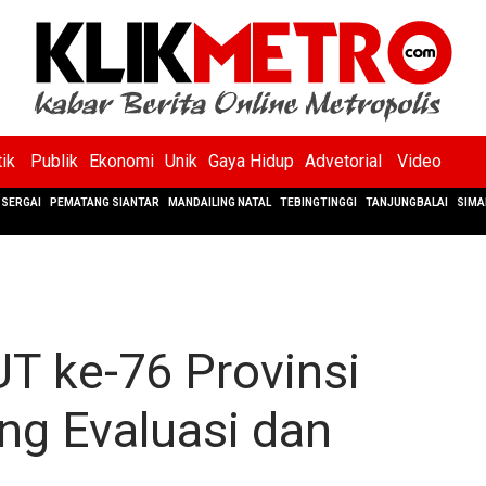
tik
Publik
Ekonomi
Unik
Gaya Hidup
Advetorial
Video
SERGAI
PEMATANG SIANTAR
MANDAILING NATAL
TEBINGTINGGI
TANJUNGBALAI
SIMA
UT ke-76 Provinsi
ng Evaluasi dan