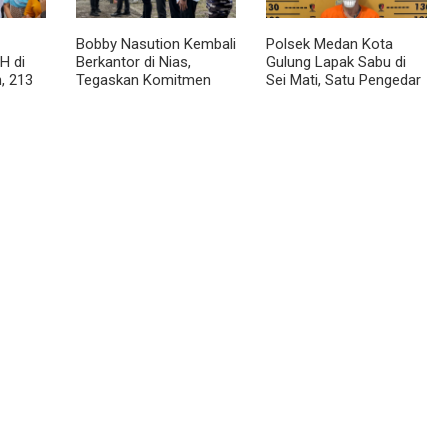
Bobby Nasution Kembali
Polsek Medan Kota
H di
Berkantor di Nias,
Gulung Lapak Sabu di
, 213
Tegaskan Komitmen
Sei Mati, Satu Pengedar
Berkelanjutan Bangun
Ditangkap dan Dua
Kepulauan Nias
Barak Dibakar