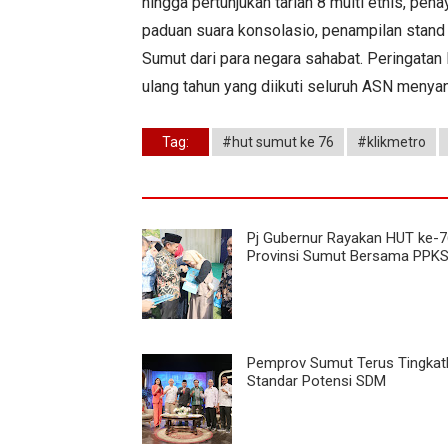
hingga pertunjukan tarian 8 multi etnis, pe
paduan suara konsolasio, penampilan stand
Sumut dari para negara sahabat. Peringata
ulang tahun yang diikuti seluruh ASN menya
Tag:
#hut sumut ke 76
#klikmetro
Pj Gubernur Rayakan HUT ke-7
Provinsi Sumut Bersama PPK
Pemprov Sumut Terus Tingkat
Standar Potensi SDM