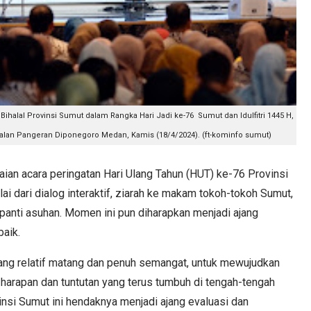
ihalal Provinsi Sumut dalam Rangka Hari Jadi ke-76 Sumut dan Idulfitri 1445 H,
 Jalan Pangeran Diponegoro Medan, Kamis (18/4/2024). (ft-kominfo sumut)
n acara peringatan Hari Ulang Tahun (HUT) ke-76 Provinsi
ai dari dialog interaktif, ziarah ke makam tokoh-tokoh Sumut,
panti asuhan. Momen ini pun diharapkan menjadi ajang
baik.
ang relatif matang dan penuh semangat, untuk mewujudkan
harapan dan tuntutan yang terus tumbuh di tengah-tengah
insi Sumut ini hendaknya menjadi ajang evaluasi dan