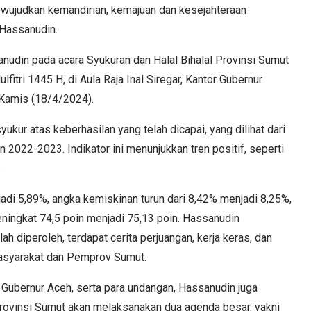
mewujudkan kemandirian, kemajuan dan kesejahteraan
 Hassanudin.
nudin pada acara Syukuran dan Halal Bihalal Provinsi Sumut
itri 1445 H, di Aula Raja Inal Siregar, Kantor Gubernur
Kamis (18/4/2024).
ur atas keberhasilan yang telah dicapai, yang dilihat dari
2022-2023. Indikator ini menunjukkan tren positif, seperti
%.
adi 5,89%, angka kemiskinan turun dari 8,42% menjadi 8,25%,
ingkat 74,5 poin menjadi 75,13 poin. Hassanudin
ah diperoleh, terdapat cerita perjuangan, kerja keras, dan
masyarakat dan Pemprov Sumut.
Gubernur Aceh, serta para undangan, Hassanudin juga
ovinsi Sumut akan melaksanakan dua agenda besar, yakni