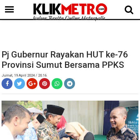
MEDAN
BINJAI
LANGKAT
KARO
DAIRI
SAMOSIR
TAPUT
BATUBARA
DELISERDANG
Pj Gubernur Rayakan HUT ke-76
Provinsi Sumut Bersama PPKS
Jumat, 19 April 2024 / 20.16