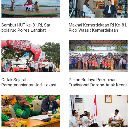
Sambut HUT ke-81 RI, Sat
Maknai Kemerdekaan RI Ke-81,
polairud Polres Langkat
Rico Waas : Kemerdekaan
Bagikan Bendera Merah Putih
Harus Dirasakan Masyarakat
kepada Nelayan
Lewat Peningkatan Pelayanan
Primer
Cetak Sejarah,
Pekan Budaya Permainan
Pematangsiantar Jadi Lokasi
Tradisional Dorong Anak Kenali
Start Sumatera Utara Rally
Budaya dan Kurangi
2026
Ketergantungan Gadget