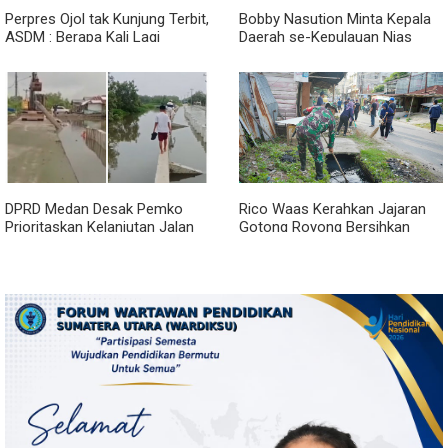
Perpres Ojol tak Kunjung Terbit,
Bobby Nasution Minta Kepala
ASDM : Berapa Kali Lagi
Daerah se-Kepulauan Nias
Pemerintah Akan Mengubah
Percepat Usulan BKP 2027
Janji?
DPRD Medan Desak Pemko
Rico Waas Kerahkan Jajaran
Prioritaskan Kelanjutan Jalan
Gotong Royong Bersihkan
Belawan Sicanang yang
Parit Jalan Taduan dari
Mangkrak
Sedimentasi Tebal