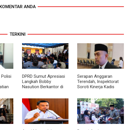
KOMENTAR ANDA
TERKINI
Polisi
DPRD Sumut Apresiasi
Serapan Anggaran
Langkah Bobby
Terendah, Inspektorat
atian
Nasution Berkantor di
Soroti Kinerja Kadis
Kepulauan Nias, Dinilai
Perkimcikataru Medan
topsi
Percepat Pembangunan