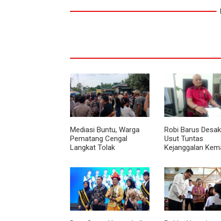
Mediasi Buntu, Warga
Robi Barus Desak 
Pematang Cengal
Usut Tuntas
Langkat Tolak
Kejanggalan Kem
Pengaspalan Dicicil
Winda Lorenza di
Helvetia, Minta O
Ulang