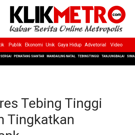
tik
Publik
Ekonomi
Unik
Gaya Hidup
Advetorial
Video
SERGAI
PEMATANG SIANTAR
MANDAILING NATAL
TEBINGTINGGI
TANJUNGBALAI
SIMA
res Tebing Tinggi
 Tingkatkan