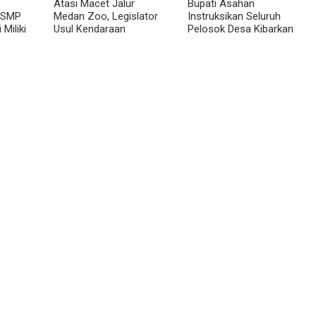
Atasi Macet Jalur
Bupati Asahan
 SMP
Medan Zoo, Legislator
Instruksikan Seluruh
 Miliki
Usul Kendaraan
Pelosok Desa Kibarkan
n
Dialihkan Tembus ke
Merah Putih Selama
Jalur Royal Sumatera
Agustus