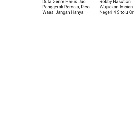
Duta Genre Harus Jadi
Bobby Nasution
Penggerak Remaja, Rico
Wujudkan Impian
Waas: Jangan Hanya
Negeri 4 Sitolu Ori
Aktif Saat Ada Acara
Gedung Permane