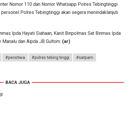
nter Nomor 110 dan Nomor Whatsapp Polres Tebingtinggi
 personel Polres Tebingtinggi akan segera menindaklanjuti
inmas Ipda Hayati Siahaan, Kanit Binpolmas Sat Binmas Ipda
ky Manalu dan Aipda JB Gultom.
(ar)
#peristiwa
#polres tebing tinggi
#satpam
BACA JUGA
gi