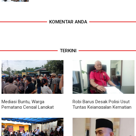
KOMENTAR ANDA
TERKINI
Mediasi Buntu, Warga
Robi Barus Desak Polisi Usut
Pematang Cengal Langkat
Tuntas Kejanggalan Kematian
Tolak Pengaspalan Dicicil
Winda Lorenza di Helvetia,
Minta Otopsi Ulang