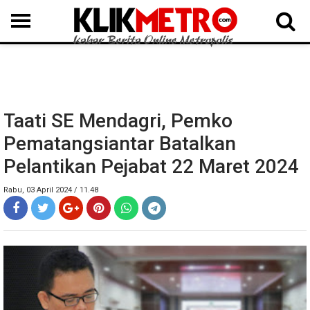
MEDAN
BINJAI
LANGKAT
KARO
DAIRI
SAMOSIR
TAPUT
BATUBARA
DELISERDANG
Taati SE Mendagri, Pemko
Pematangsiantar Batalkan
Pelantikan Pejabat 22 Maret 2024
Rabu, 03 April 2024 / 11.48