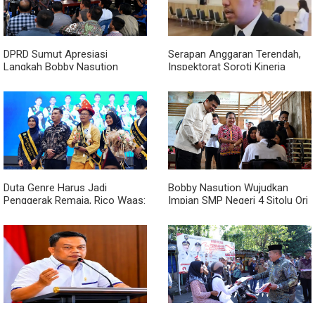
DPRD Sumut Apresiasi
Serapan Anggaran Terendah,
Langkah Bobby Nasution
Inspektorat Soroti Kinerja
Berkantor di Kepulauan Nias,
Kadis Perkimcikataru Medan
Dinilai Percepat Pembangunan
Duta Genre Harus Jadi
Bobby Nasution Wujudkan
Penggerak Remaja, Rico Waas:
Impian SMP Negeri 4 Sitolu Ori
Jangan Hanya Aktif Saat Ada
Miliki Gedung Permanen
Acara