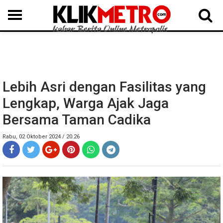
MEDAN
BINJAI
LANGKAT
KARO
DAIRI
SAMOSIR
TAPUT
BATUBARA
DELISERDANG
Lebih Asri dengan Fasilitas yang
Lengkap, Warga Ajak Jaga
Bersama Taman Cadika
Rabu, 02 Oktober 2024 / 20.26