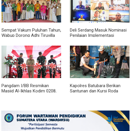
Sempat Vakum Puluhan Tahun,
Deli Serdang Masuk Nominasi
Wabup Dorong Adhi Tiruvilla
Penilaian Implementasi
Maha Puja Terus Hidup
Program 3 Juta Rumah
Regional Sumatera
Pangdam I/BB Resmikan
Kapolres Batubara Berikan
Masjid Al-Ikhlas Kodim 0208,
Santunan dan Kursi Roda
Bupati Asahan Harapkan
kepada Warga Penyandang
Sinergitas Makin Kuat
Disabilitas