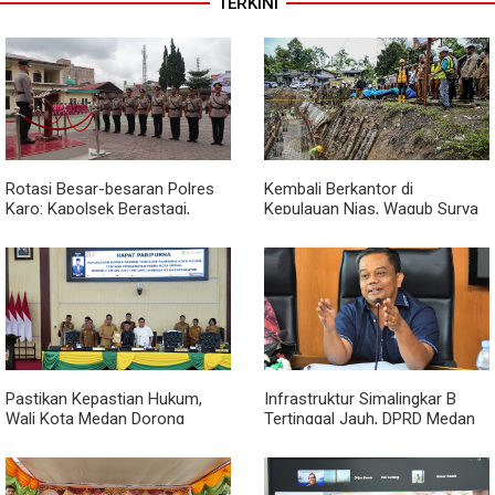
TERKINI
Rotasi Besar-besaran Polres
Kembali Berkantor di
Karo: Kapolsek Berastagi,
Kepulauan Nias, Wagub Surya
Tigapanah, Hingga Munte
Pastikan Pembangunan
Berganti Wajah
Pemprov Sumut Berjalan
Sesuai Rencana
Pastikan Kepastian Hukum,
Infrastruktur Simalingkar B
Wali Kota Medan Dorong
Tertinggal Jauh, DPRD Medan
Pencabutan Perda Lembaga
Desak Pemko Beri Perhatian
Kemasyarakatan
Khusus