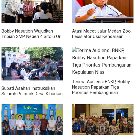
Bobby Nasution Wujudkan
Atasi Macet Jalur Medan Zoo,
Impian SMP Negeri 4 Sitolu Ori
Legislator Usul Kendaraan
Miliki Gedung Permanen
Dialihkan Tembus ke Jalur
Royal Sumatera
Terima Audiensi BNKP, Bobby
Nasution Paparkan Tiga
Bupati Asahan Instruksikan
Prioritas Pembangunan
Seluruh Pelosok Desa Kibarkan
Kepulauan Nias
Merah Putih Selama Agustus