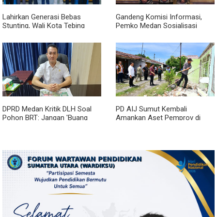
Lahirkan Generasi Bebas
Gandeng Komisi Informasi,
Stunting, Wali Kota Tebing
Pemko Medan Sosialisasi
Tinggi Dorong Optimalisasi
Permendagri No. 2 Tahun 2026
SP3 Catin
DPRD Medan Kritik DLH Soal
PD AIJ Sumut Kembali
Pohon BRT: Jangan 'Buang
Amankan Aset Pemprov di
Badan' dan Harus Transparan!
Binjai, Lima Rumah Dinas Eks
Bioskop Ria Dibongkar