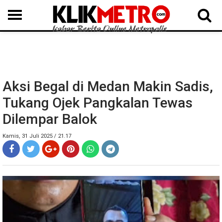
MEDAN
BINJAI
LANGKAT
KARO
DAIRI
SAMOSIR
TAPUT
BATUBARA
DELISERDANG
Aksi Begal di Medan Makin Sadis,
Tukang Ojek Pangkalan Tewas
Dilempar Balok
Kamis, 31 Juli 2025 / 21.17