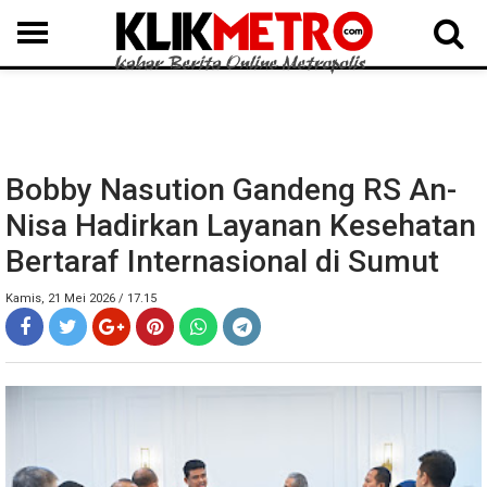
MEDAN
BINJAI
LANGKAT
KARO
DAIRI
SAMOSIR
TAPUT
BATUBARA
DELISERDANG
Bobby Nasution Gandeng RS An-
Nisa Hadirkan Layanan Kesehatan
Bertaraf Internasional di Sumut
Kamis, 21 Mei 2026 / 17.15