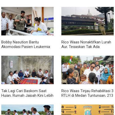
Publik Hadir hingga Desa
Kolaborasi Tokoh Agama Jadi
Pilar Menjaga Kamtibmas
Bobby Nasution Bantu
Rico Waas Nonaktifkan Lurah
Akomodasi Pasien Leukemia
Aur, Tegaskan Tak Ada
dan Kanker Tiroid Saat Tinjau
Toleransi bagi Penyalahgunaan
RSUD Thomsen
Wewenang
Tak Lagi Cari Baskom Saat
Rico Waas Tinjau Rehabilitasi 3
Hujan, Rumah Jaipah Kini Lebih
RTLH di Medan Tuntungan, 213
Nyaman Ditempati
Unit Ditargetkan Rampung