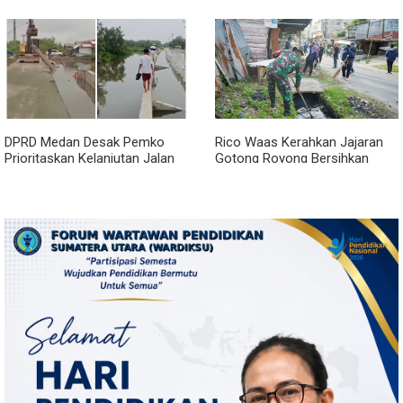
Pemerintah Akan Mengubah
Percepat Usulan BKP 2027
Janji?
DPRD Medan Desak Pemko
Rico Waas Kerahkan Jajaran
Prioritaskan Kelanjutan Jalan
Gotong Royong Bersihkan
Belawan Sicanang yang
Parit Jalan Taduan dari
Mangkrak
Sedimentasi Tebal