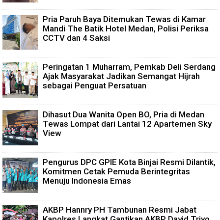
Pria Paruh Baya Ditemukan Tewas di Kamar
Mandi The Batik Hotel Medan, Polisi Periksa
CCTV dan 4 Saksi
Peringatan 1 Muharram, Pemkab Deli Serdang
Ajak Masyarakat Jadikan Semangat Hijrah
sebagai Penguat Persatuan
Dihasut Dua Wanita Open BO, Pria di Medan
Tewas Lompat dari Lantai 12 Apartemen Sky
View
Pengurus DPC GPIE Kota Binjai Resmi Dilantik,
Komitmen Cetak Pemuda Berintegritas
Menuju Indonesia Emas
AKBP Hannry PH Tambunan Resmi Jabat
Kapolres Langkat Gantikan AKBP David Triyo