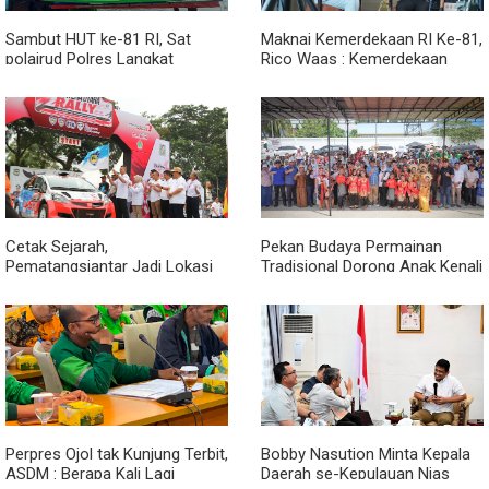
Sambut HUT ke-81 RI, Sat
Maknai Kemerdekaan RI Ke-81,
polairud Polres Langkat
Rico Waas : Kemerdekaan
Bagikan Bendera Merah Putih
Harus Dirasakan Masyarakat
kepada Nelayan
Lewat Peningkatan Pelayanan
Primer
Cetak Sejarah,
Pekan Budaya Permainan
Pematangsiantar Jadi Lokasi
Tradisional Dorong Anak Kenali
Start Sumatera Utara Rally
Budaya dan Kurangi
2026
Ketergantungan Gadget
Perpres Ojol tak Kunjung Terbit,
Bobby Nasution Minta Kepala
ASDM : Berapa Kali Lagi
Daerah se-Kepulauan Nias