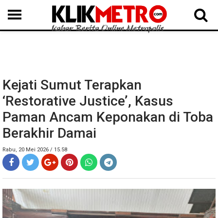
MEDAN
BINJAI
LANGKAT
KARO
DAIRI
SAMOSIR
TAPUT
BATUBARA
DELISERDANG
Kejati Sumut Terapkan
‘Restorative Justice’, Kasus
Paman Ancam Keponakan di Toba
Berakhir Damai
Rabu, 20 Mei 2026 / 15.58