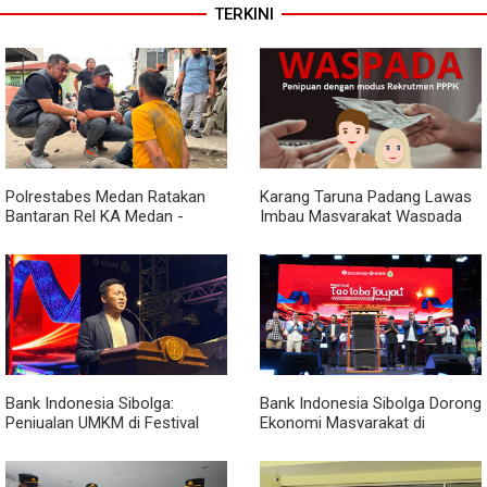
TERKINI
Polrestabes Medan Ratakan
Karang Taruna Padang Lawas
Bantaran Rel KA Medan -
Imbau Masyarakat Waspada
Kualanamu yang Jadi Sarang
Penipuan Penerimaan PPPK
Narkoba, Sita 3 Kg Ganja dan
Sejumlah Paket Sabu
Bank Indonesia Sibolga:
Bank Indonesia Sibolga Dorong
Penjualan UMKM di Festival
Ekonomi Masyarakat di
Tao Toba Joujou Capai 6 Miliar
Festival Tao Toba Jou-jou
2026