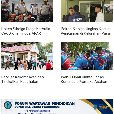
Polres Sibolga Siaga Karhutla,
Polres Sibolga Ungkap Kasus
Cek Drone hingga APAR
Penikaman di Kelurahan Pasar
Hadapi Musim Kering
Baru
Perkuat Kekompakan dan
Wakil Bupati Rianto Lepas
Tingkatkan Kesehatan
Kontingen Pramuka Asahan
Karyawan, BRI Sibolga Gelar
Menuju Jamnas XII 2026 di
Olahraga Rutin
Cibubur