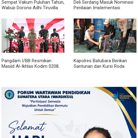
Sempat Vakum Puluhan Tahun,
Deli Serdang Masuk Nominasi
Wabup Dorong Adhi Tiruvilla
Penilaian Implementasi
Maha Puja Terus Hidup
Program 3 Juta Rumah
Regional Sumatera
Pangdam I/BB Resmikan
Kapolres Batubara Berikan
Masjid Al-Ikhlas Kodim 0208,
Santunan dan Kursi Roda
Bupati Asahan Harapkan
kepada Warga Penyandang
Sinergitas Makin Kuat
Disabilitas