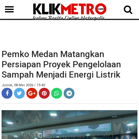
MEDAN
BINJAI
LANGKAT
KARO
DAIRI
SAMOSIR
TAPUT
BATUBARA
DELISERDANG
Pemko Medan Matangkan
Persiapan Proyek Pengelolaan
Sampah Menjadi Energi Listrik
Jumat, 08 Mei 2026 / 19.40