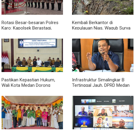
Rotasi Besar-besaran Polres
Kembali Berkantor di
Karo: Kapolsek Berastagi,
Kepulauan Nias, Wagub Surya
Tigapanah, Hingga Munte
Pastikan Pembangunan
Berganti Wajah
Pemprov Sumut Berjalan
Sesuai Rencana
Pastikan Kepastian Hukum,
Infrastruktur Simalingkar B
Wali Kota Medan Dorong
Tertinggal Jauh, DPRD Medan
Pencabutan Perda Lembaga
Desak Pemko Beri Perhatian
Kemasyarakatan
Khusus