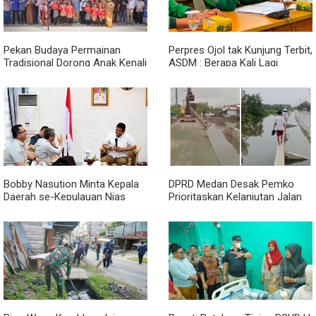
Pekan Budaya Permainan
Perpres Ojol tak Kunjung Terbit,
Tradisional Dorong Anak Kenali
ASDM : Berapa Kali Lagi
Budaya dan Kurangi
Pemerintah Akan Mengubah
Ketergantungan Gadget
Janji?
Bobby Nasution Minta Kepala
DPRD Medan Desak Pemko
Daerah se-Kepulauan Nias
Prioritaskan Kelanjutan Jalan
Percepat Usulan BKP 2027
Belawan Sicanang yang
Mangkrak