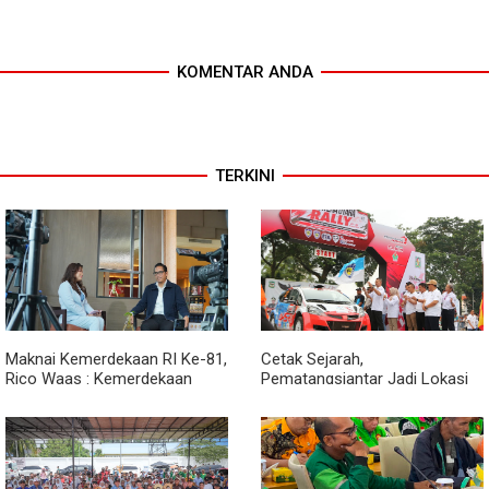
KOMENTAR ANDA
TERKINI
Maknai Kemerdekaan RI Ke-81,
Cetak Sejarah,
Rico Waas : Kemerdekaan
Pematangsiantar Jadi Lokasi
Harus Dirasakan Masyarakat
Start Sumatera Utara Rally
Lewat Peningkatan Pelayanan
2026
Primer