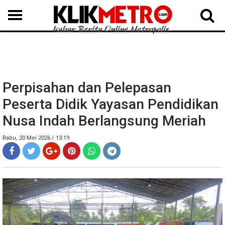
MEDAN
BINJAI
LANGKAT
KARO
DAIRI
SAMOSIR
TAPUT
BATUBARA
DELISERDANG
Perpisahan dan Pelepasan
Peserta Didik Yayasan Pendidikan
Nusa Indah Berlangsung Meriah
Rabu, 20 Mei 2026 / 13.19