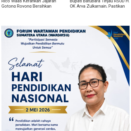
Rico Waas Kerahkan Jajaran
Bupati Batubara Tinjau RSUD H.
Gotong Royong Bersihkan
OK Arya Zulkarnain, Pastikan
Parit Jalan Taduan dari
Pelayanan Kesehatan
Sedimentasi Tebal
Masyarakat Terus Ditingkatkan