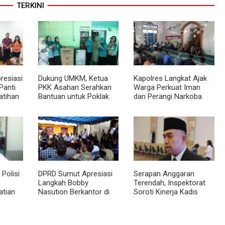
TERKINI
resiasi
Dukung UMKM, Ketua
Kapolres Langkat Ajak
Panti
PKK Asahan Serahkan
Warga Perkuat Iman
atihan
Bantuan untuk Poklak
dan Perangi Narkoba
sional
Kelurahan Sentang
Lewat Safari Jumat
Curhat
Polisi
DPRD Sumut Apresiasi
Serapan Anggaran
Langkah Bobby
Terendah, Inspektorat
atian
Nasution Berkantor di
Soroti Kinerja Kadis
Kepulauan Nias, Dinilai
Perkimcikataru Medan
topsi
Percepat Pembangunan