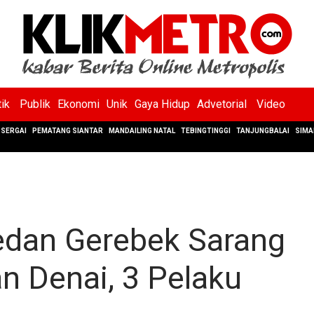
tik
Publik
Ekonomi
Unik
Gaya Hidup
Advetorial
Video
SERGAI
PEMATANG SIANTAR
MANDAILING NATAL
TEBINGTINGGI
TANJUNGBALAI
SIMA
edan Gerebek Sarang
n Denai, 3 Pelaku