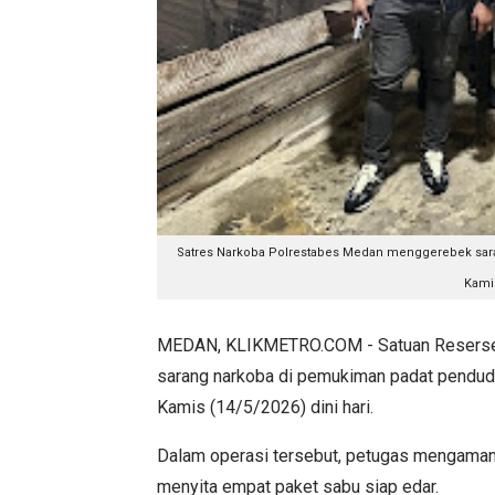
Satres
Narkoba Polrestabes Medan menggerebek sara
Kamis
MEDAN, KLIKMETRO.COM -
Satuan Resers
sarang narkoba di pemukiman padat pendudu
Kamis (14/5/2026) dini hari.
Dalam operasi tersebut, petugas mengamank
menyita empat paket sabu siap edar.