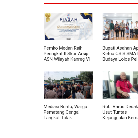
Pemko Medan Raih
Bupati Asahan Ap
Peringkat II Skor Arsip
Ketua OSIS SMA 
ASN Wilayah Kanreg VI
Budaya Lolos Pel
BKN
Kepemimpinan Na
Mediasi Buntu, Warga
Robi Barus Desak 
Pematang Cengal
Usut Tuntas
Langkat Tolak
Kejanggalan Kem
Pengaspalan Dicicil
Winda Lorenza di
Helvetia, Minta O
Ulang