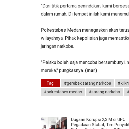
"Dari titik pertama penindakan, kami berge
dalam rumah. Di tempat inilah kami menemuka
Polrestabes Medan menegaskan akan terus 
wilayahnya. Pihak kepolisian juga memastik
jaringan narkoba.
"Pelaku boleh saja mencoba bersembunyi, n
mereka," pungkasnya.
(mar)
Tag:
#gerebek sarang narkoba
#klik
#polrestabes medan
#sarang narkoba
#
Dugaan Korupsi 2,3 M di UPC
Pegadaian Stabat, Tim Penyidi