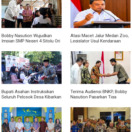
Bobby Nasution Wujudkan
Atasi Macet Jalur Medan Zoo,
Impian SMP Negeri 4 Sitolu Ori
Legislator Usul Kendaraan
Miliki Gedung Permanen
Dialihkan Tembus ke Jalur
Royal Sumatera
Bupati Asahan Instruksikan
Terima Audiensi BNKP, Bobby
Seluruh Pelosok Desa Kibarkan
Nasution Paparkan Tiga
Merah Putih Selama Agustus
Prioritas Pembangunan
Kepulauan Nias