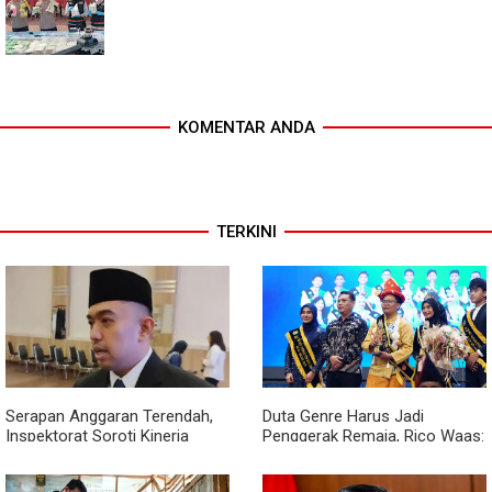
KOMENTAR ANDA
TERKINI
Serapan Anggaran Terendah,
Duta Genre Harus Jadi
Inspektorat Soroti Kinerja
Penggerak Remaja, Rico Waas:
Kadis Perkimcikataru Medan
Jangan Hanya Aktif Saat Ada
Acara