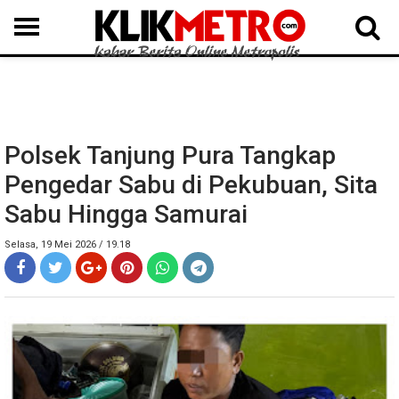
MEDAN
BINJAI
LANGKAT
KARO
DAIRI
SAMOSIR
TAPUT
BATUBARA
DELISERDANG
Polsek Tanjung Pura Tangkap
Pengedar Sabu di Pekubuan, Sita
Sabu Hingga Samurai
Selasa, 19 Mei 2026 / 19.18