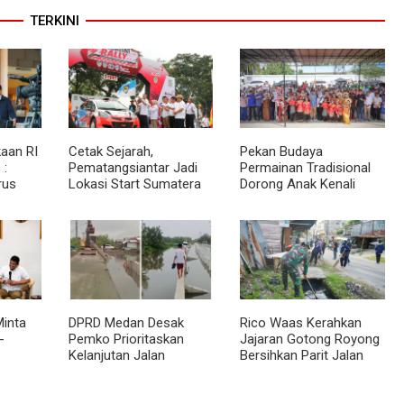
TERKINI
aan RI
Cetak Sejarah,
Pekan Budaya
 :
Pematangsiantar Jadi
Permainan Tradisional
rus
Lokasi Start Sumatera
Dorong Anak Kenali
akat
Utara Rally 2026
Budaya dan Kurangi
an
Ketergantungan Gadget
inta
DPRD Medan Desak
Rico Waas Kerahkan
-
Pemko Prioritaskan
Jajaran Gotong Royong
Kelanjutan Jalan
Bersihkan Parit Jalan
 BKP
Belawan Sicanang yang
Taduan dari
Mangkrak
Sedimentasi Tebal