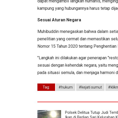
dapat mengambil langkah humanis, menginga
kampung yang hubungannya harus tetap dija
Sesuai Aturan Negara
Muhibuddin menegaskan bahwa dalam setiap 
penelitian yang cermat dan memastikan selu
Nomor 15 Tahun 2020 tentang Penghentian Pe
"Langkah ini dilakukan agar penerapan "resto
sesuai dengan kehendak negara, yaitu meng
pada situasi semula, dan menjaga harmoni d
Tag:
#hukum
#kejati sumut
#klik
Polsek Delitua Tutup Judi Tem
Ikan di Berlian Sari Kelurahan 