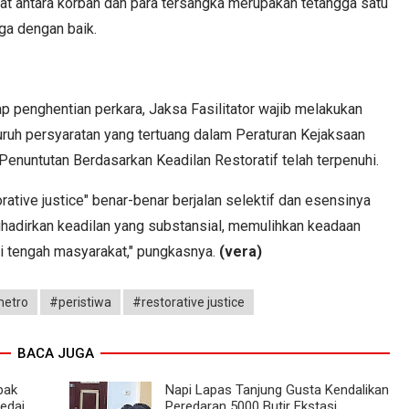
t antara korban dan para tersangka merupakan tetangga satu
ga dengan baik.
penghentian perkara, Jaksa Fasilitator wajib melakukan
ruh persyaratan yang tertuang dalam Peraturan Kejaksaan
nuntutan Berdasarkan Keadilan Restoratif telah terpenuhi.
rative justice" benar-benar berjalan selektif dan esensinya
hadirkan keadilan yang substansial, memulihkan keadaan
i tengah masyarakat," pungkasnya.
(vera)
metro
#peristiwa
#restorative justice
BACA JUGA
bak
Napi Lapas Tanjung Gusta Kendalikan
Kedai
Peredaran 5000 Butir Ekstasi