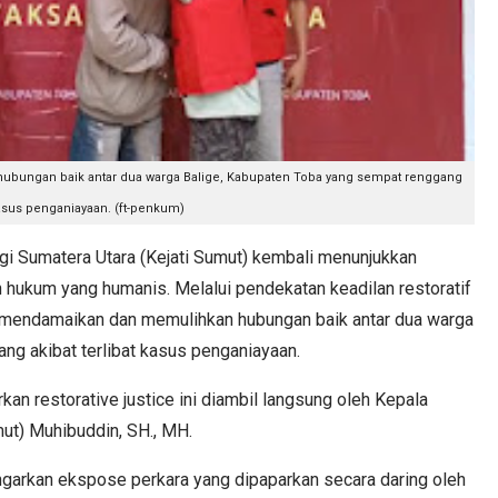
ubungan baik antar dua warga Balige, Kabupaten Toba yang sempat renggang
asus penganiayaan. (ft-penkum)
 Sumatera Utara (Kejati Sumut) kembali menunjukkan
ukum yang humanis. Melalui pendekatan keadilan restoratif
sil mendamaikan dan memulihkan hubungan baik antar dua warga
ng akibat terlibat kasus penganiayaan.
an restorative justice ini diambil langsung oleh Kepala
mut) Muhibuddin, SH., MH.
garkan ekspose perkara yang dipaparkan secara daring oleh