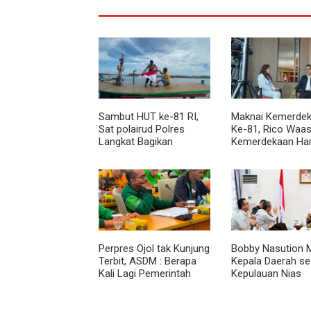
Sambut HUT ke-81 RI,
Maknai Kemerdek
Sat polairud Polres
Ke-81, Rico Waas
Langkat Bagikan
Kemerdekaan Ha
Bendera Merah Putih
Dirasakan Masyar
kepada Nelayan
Lewat Peningkat
Pelayanan Primer
Perpres Ojol tak Kunjung
Bobby Nasution M
Terbit, ASDM : Berapa
Kepala Daerah se
Kali Lagi Pemerintah
Kepulauan Nias
Akan Mengubah Janji?
Percepat Usulan
2027