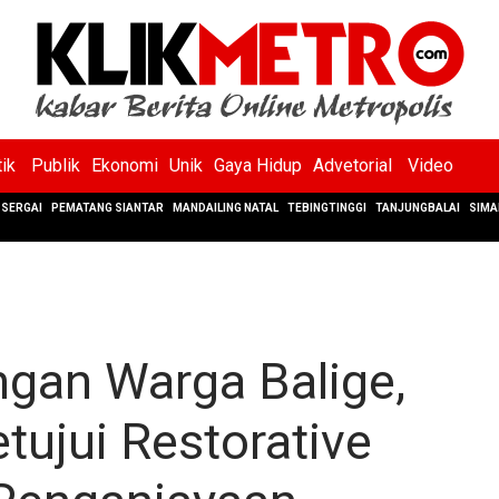
tik
Publik
Ekonomi
Unik
Gaya Hidup
Advetorial
Video
SERGAI
PEMATANG SIANTAR
MANDAILING NATAL
TEBINGTINGGI
TANJUNGBALAI
SIMA
gan Warga Balige,
tujui Restorative