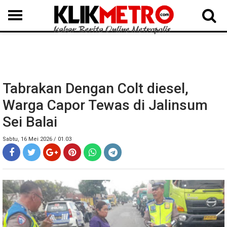
MEDAN
BINJAI
LANGKAT
KARO
DAIRI
SAMOSIR
TAPUT
BATUBARA
DELISERDANG
Tabrakan Dengan Colt diesel,
Warga Capor Tewas di Jalinsum
Sei Balai
Sabtu, 16 Mei 2026 / 01.03