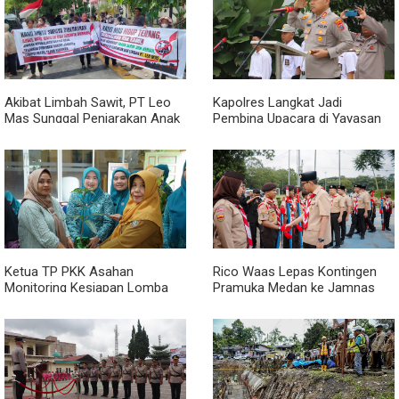
Akibat Limbah Sawit, PT Leo
Kapolres Langkat Jadi
Mas Sunggal Penjarakan Anak
Pembina Upacara di Yayasan
dan Bapak Sintua
Pendidikan Putra Jaya Jabal
Rahman, Berikan Motivasi dan
Edukasi Kamtibmas kepada
Pelajar
Ketua TP PKK Asahan
Rico Waas Lepas Kontingen
Monitoring Kesiapan Lomba
Pramuka Medan ke Jamnas
'Aku Hatinya PKK' di Desa
XII: Jaga Nama Baik Kota,
Persatuan
Bangun Jejaring, Bawa Pulang
Pengalaman