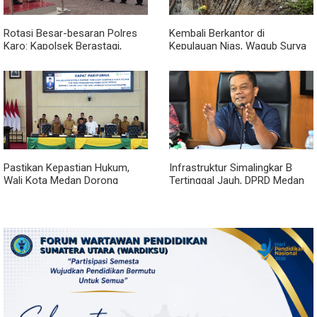
Rotasi Besar-besaran Polres
Kembali Berkantor di
Karo: Kapolsek Berastagi,
Kepulauan Nias, Wagub Surya
Tigapanah, Hingga Munte
Pastikan Pembangunan
Berganti Wajah
Pemprov Sumut Berjalan
Sesuai Rencana
Pastikan Kepastian Hukum,
Infrastruktur Simalingkar B
Wali Kota Medan Dorong
Tertinggal Jauh, DPRD Medan
Pencabutan Perda Lembaga
Desak Pemko Beri Perhatian
Kemasyarakatan
Khusus