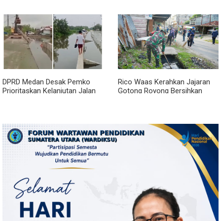
Pemerintah Akan Mengubah
Percepat Usulan BKP 2027
Janji?
DPRD Medan Desak Pemko
Rico Waas Kerahkan Jajaran
Prioritaskan Kelanjutan Jalan
Gotong Royong Bersihkan
Belawan Sicanang yang
Parit Jalan Taduan dari
Mangkrak
Sedimentasi Tebal