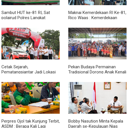
Sambut HUT ke-81 RI, Sat
Maknai Kemerdekaan RI Ke-81,
polairud Polres Langkat
Rico Waas : Kemerdekaan
Bagikan Bendera Merah Putih
Harus Dirasakan Masyarakat
kepada Nelayan
Lewat Peningkatan Pelayanan
Primer
Cetak Sejarah,
Pekan Budaya Permainan
Pematangsiantar Jadi Lokasi
Tradisional Dorong Anak Kenali
Start Sumatera Utara Rally
Budaya dan Kurangi
2026
Ketergantungan Gadget
Perpres Ojol tak Kunjung Terbit,
Bobby Nasution Minta Kepala
ASDM : Berapa Kali Lagi
Daerah se-Kepulauan Nias