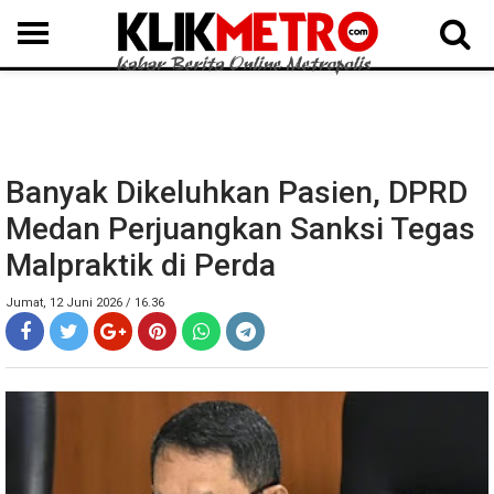
MEDAN
BINJAI
LANGKAT
KARO
DAIRI
SAMOSIR
TAPUT
BATUBARA
DELISERDANG
Banyak Dikeluhkan Pasien, DPRD
Medan Perjuangkan Sanksi Tegas
Malpraktik di Perda
Jumat, 12 Juni 2026 / 16.36