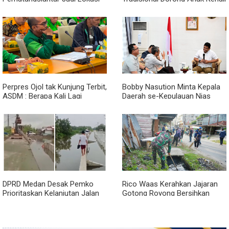
Start Sumatera Utara Rally
Budaya dan Kurangi
2026
Ketergantungan Gadget
Perpres Ojol tak Kunjung Terbit,
Bobby Nasution Minta Kepala
ASDM : Berapa Kali Lagi
Daerah se-Kepulauan Nias
Pemerintah Akan Mengubah
Percepat Usulan BKP 2027
Janji?
DPRD Medan Desak Pemko
Rico Waas Kerahkan Jajaran
Prioritaskan Kelanjutan Jalan
Gotong Royong Bersihkan
Belawan Sicanang yang
Parit Jalan Taduan dari
Mangkrak
Sedimentasi Tebal