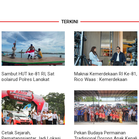
TERKINI
Sambut HUT ke-81 RI, Sat
Maknai Kemerdekaan RI Ke-81,
polairud Polres Langkat
Rico Waas : Kemerdekaan
Bagikan Bendera Merah Putih
Harus Dirasakan Masyarakat
kepada Nelayan
Lewat Peningkatan Pelayanan
Primer
Cetak Sejarah,
Pekan Budaya Permainan
Pematangsiantar Jadi Lokasi
Tradisional Dorong Anak Kenali