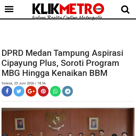
MEDAN
BINJAI
LANGKAT
KARO
DAIRI
SAMOSIR
TAPUT
BATUBARA
DELISERDANG
DPRD Medan Tampung Aspirasi
Cipayung Plus, Soroti Program
MBG Hingga Kenaikan BBM
Selasa, 23 Juni 2026 / 18.56