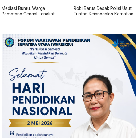
Mediasi Buntu, Warga
Robi Barus Desak Polisi Usut
Pematang Cengal Langkat
Tuntas Kejanggalan Kematian
Tolak Pengaspalan Dicicil
Winda Lorenza di Helvetia,
Minta Otopsi Ulang