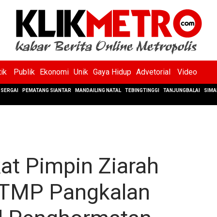
tik
Publik
Ekonomi
Unik
Gaya Hidup
Advetorial
Video
SERGAI
PEMATANG SIANTAR
MANDAILING NATAL
TEBINGTINGGI
TANJUNGBALAI
SIMA
at Pimpin Ziarah
 TMP Pangkalan