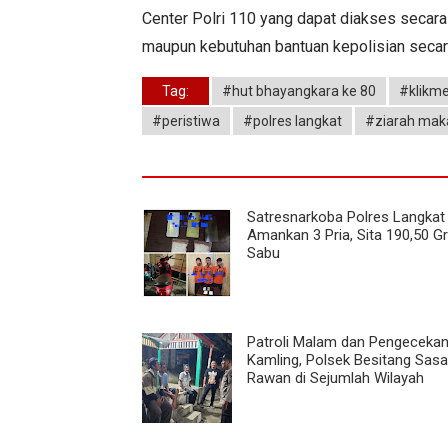
Center Polri 110 yang dapat diakses secara
maupun kebutuhan bantuan kepolisian secar
Tag:
#hut bhayangkara ke 80
#klikme
#peristiwa
#polres langkat
#ziarah ma
Satresnarkoba Polres Langkat
Amankan 3 Pria, Sita 190,50 
Sabu
Patroli Malam dan Pengeceka
Kamling, Polsek Besitang Sasar
Rawan di Sejumlah Wilayah