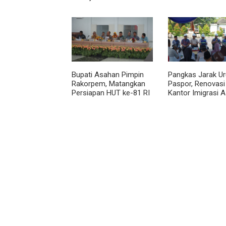
Belawan Sicanang yang
Taduan dari
Mangkrak
Sedimentasi Teba
Bupati Asahan Pimpin
Pangkas Jarak U
Rakorpem, Matangkan
Paspor, Renovasi
Persiapan HUT ke-81 RI
Kantor Imigrasi 
dan Efisiensi Anggaran
Resmi Dimulai
2027