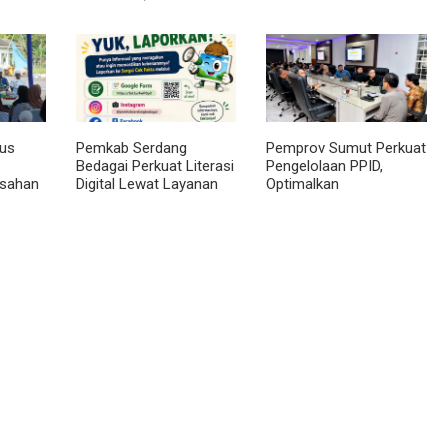
Pelayanan Kesehatan
Semangat Gunung -
l
Masyarakat Terus
Doulu
Ditingkatkan
rus
Pemkab Serdang
Pemprov Sumut Perkuat
Bedagai Perkuat Literasi
Pengelolaan PPID,
Asahan
Digital Lewat Layanan
Optimalkan
'Sergai Cek Fakta'
Implementasi
Permendagri Nomor 2
Tahun 2026