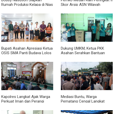
Bobby Nasution Siapkan
Pemko Medan Raih Peringkat II
Rumah Produksi Kelapa di Nias
Skor Arsip ASN Wilayah
Utara
Kanreg VI BKN
Bupati Asahan Apresiasi Ketua
Dukung UMKM, Ketua PKK
OSIS SMA Panti Budaya Lolos
Asahan Serahkan Bantuan
Pelatihan Kepemimpinan
untuk Poklak Kelurahan
Nasional
Sentang
Kapolres Langkat Ajak Warga
Mediasi Buntu, Warga
Perkuat Iman dan Perangi
Pematang Cengal Langkat
Narkoba Lewat Safari Jumat
Tolak Pengaspalan Dicicil
Curhat