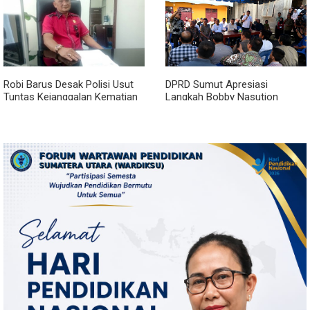
Robi Barus Desak Polisi Usut
DPRD Sumut Apresiasi
Tuntas Kejanggalan Kematian
Langkah Bobby Nasution
Winda Lorenza di Helvetia,
Berkantor di Kepulauan Nias,
Minta Otopsi Ulang
Dinilai Percepat Pembangunan