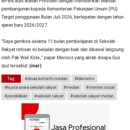
APBN atas arahan Presiden dengan memberikan Mandat
pembangunan kepada Kementerian Pekerjaan Umum (PU).
Target penggunaan Bulan Juli 2026, bertepatan dengan tahun
ajaran baru 2026/2027.
“Saya gembira selama 11 bulan pembelajaran di Sekolah
Rakyat rintisan ini berjalan dengan baik dan dikawal langsung
oleh Pak Wali Kota ,” papar Mensos yang akrab disapa Gus
Ipul tersebut.
(mar)
Tag:
#dinas kominfo medan
#klikmetro
#kuota siswa sekolah rakyat
#medan
#menteri sosial
#pendidikan
#sekolah rakyat
#sekolah rakyat medan