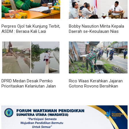
Perpres Ojol tak Kunjung Terbit,
Bobby Nasution Minta Kepala
ASDM : Berapa Kali Lagi
Daerah se-Kepulauan Nias
Pemerintah Akan Mengubah
Percepat Usulan BKP 2027
Janji?
DPRD Medan Desak Pemko
Rico Waas Kerahkan Jajaran
Prioritaskan Kelanjutan Jalan
Gotong Royong Bersihkan
Belawan Sicanang yang
Parit Jalan Taduan dari
Mangkrak
Sedimentasi Tebal