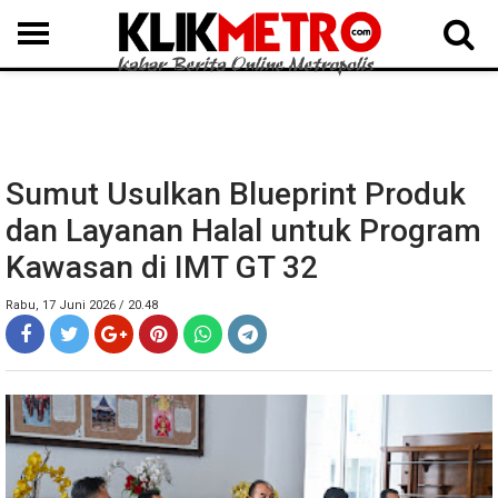
MEDAN
BINJAI
LANGKAT
KARO
DAIRI
SAMOSIR
TAPUT
BATUBARA
DELISERDANG
Sumut Usulkan Blueprint Produk
dan Layanan Halal untuk Program
Kawasan di IMT GT 32
Rabu, 17 Juni 2026 / 20.48