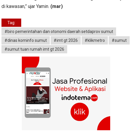
di kawasan,” ujar Yamin.
(mar)
Tag:
#biro pemerintahan dan otonomi daerah setdaprov sumut
#dinas kominfo sumut
#imt gt 2026
#klikmetro
#sumut
#sumut tuan rumah imt gt 2026