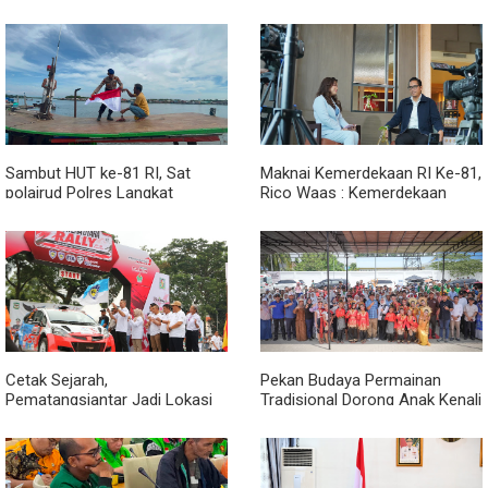
Sambut HUT ke-81 RI, Sat
Maknai Kemerdekaan RI Ke-81,
polairud Polres Langkat
Rico Waas : Kemerdekaan
Bagikan Bendera Merah Putih
Harus Dirasakan Masyarakat
kepada Nelayan
Lewat Peningkatan Pelayanan
Primer
Cetak Sejarah,
Pekan Budaya Permainan
Pematangsiantar Jadi Lokasi
Tradisional Dorong Anak Kenali
Start Sumatera Utara Rally
Budaya dan Kurangi
2026
Ketergantungan Gadget