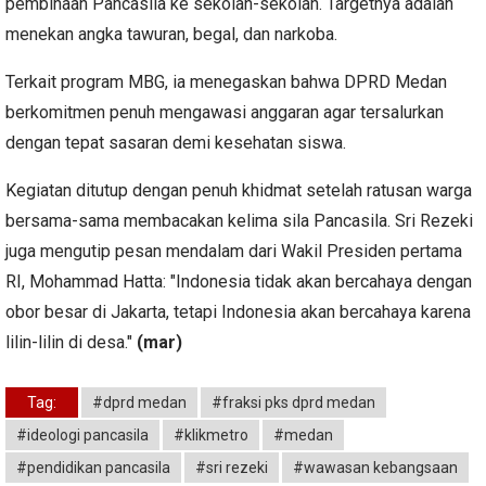
pembinaan Pancasila ke sekolah-sekolah. Targetnya adalah
menekan angka tawuran, begal, dan narkoba.
Terkait program MBG, ia menegaskan bahwa DPRD Medan
berkomitmen penuh mengawasi anggaran agar tersalurkan
dengan tepat sasaran demi kesehatan siswa.
Kegiatan ditutup dengan penuh khidmat setelah ratusan warga
bersama-sama membacakan kelima sila Pancasila. Sri Rezeki
juga mengutip pesan mendalam dari Wakil Presiden pertama
RI, Mohammad Hatta: "Indonesia tidak akan bercahaya dengan
obor besar di Jakarta, tetapi Indonesia akan bercahaya karena
lilin-lilin di desa."
(mar)
Tag:
#dprd medan
#fraksi pks dprd medan
#ideologi pancasila
#klikmetro
#medan
#pendidikan pancasila
#sri rezeki
#wawasan kebangsaan