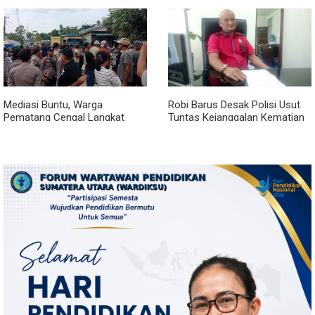
Sentang
Curhat
Mediasi Buntu, Warga
Robi Barus Desak Polisi Usut
Pematang Cengal Langkat
Tuntas Kejanggalan Kematian
Tolak Pengaspalan Dicicil
Winda Lorenza di Helvetia,
Minta Otopsi Ulang