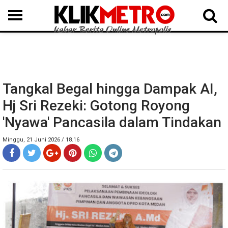
MEDAN
BINJAI
LANGKAT
KARO
DAIRI
SAMOSIR
TAPUT
BATUBARA
DELISERDANG
Tangkal Begal hingga Dampak AI,
Hj Sri Rezeki: Gotong Royong
'Nyawa' Pancasila dalam Tindakan
Minggu, 21 Juni 2026 / 18.16