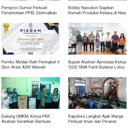
Pemprov Sumut Perkuat
Bobby Nasution Siapkan
Pengelolaan PPID, Optimalkan
Rumah Produksi Kelapa di Nias
Implementasi Permendagri
Utara
Nomor 2 Tahun 2026
Pemko Medan Raih Peringkat II
Bupati Asahan Apresiasi Ketua
Skor Arsip ASN Wilayah
OSIS SMA Panti Budaya Lolos
Kanreg VI BKN
Pelatihan Kepemimpinan
Nasional
Dukung UMKM, Ketua PKK
Kapolres Langkat Ajak Warga
Asahan Serahkan Bantuan
Perkuat Iman dan Perangi
untuk Poklak Kelurahan
Narkoba Lewat Safari Jumat