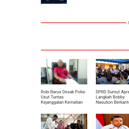
Robi Barus Desak Polisi
DPRD Sumut Apre
Usut Tuntas
Langkah Bobby
Kejanggalan Kematian
Nasution Berkanto
Winda Lorenza di
Kepulauan Nias, Di
Helvetia, Minta Otopsi
Percepat Pemba
Ulang