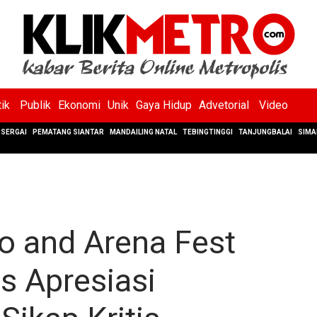
tik
Publik
Ekonomi
Unik
Gaya Hidup
Advetorial
Video
SERGAI
PEMATANG SIANTAR
MANDAILING NATAL
TEBINGTINGGI
TANJUNGBALAI
SIMA
o and Arena Fest
s Apresiasi