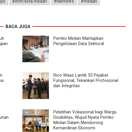
xpo
#imm kota medan
#klikmetro
#medan
BACA JUGA
uh
Pemko Medan Mantapkan
jian
Pengelolaan Data Sektoral
an
Rico Waas Lantik 53 Pejabat
ma
Fungsional, Tekankan Profesional
dan Integritas
Pelatihan Vokasional bagi Warga
unan
Disabilitas, Wujud Nyata Pemko
Medan Dalam Mendorong
Kemandirian Ekonomi