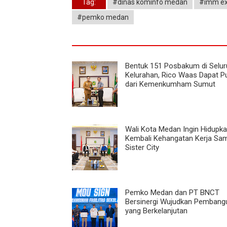
Tag:
#dinas kominfo medan
#imm e
#pemko medan
Bentuk 151 Posbakum di Selur
Kelurahan, Rico Waas Dapat Pu
dari Kemenkumham Sumut
Wali Kota Medan Ingin Hidupk
Kembali Kehangatan Kerja Sa
Sister City
Pemko Medan dan PT BNCT
Bersinergi Wujudkan Pembang
yang Berkelanjutan