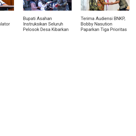
Bupati Asahan
Terima Audiensi BNKP,
lator
Instruksikan Seluruh
Bobby Nasution
Pelosok Desa Kibarkan
Paparkan Tiga Prioritas
 ke
Merah Putih Selama
Pembangunan
tera
Agustus
Kepulauan Nias