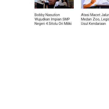
Bobby Nasution
Atasi Macet Jalur
Wujudkan Impian SMP
Medan Zoo, Legis
Negeri 4 Sitolu Ori Miliki
Usul Kendaraan
Gedung Permanen
Dialihkan Tembus
Jalur Royal Suma