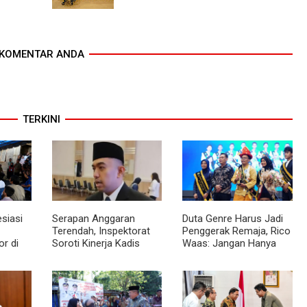
KOMENTAR ANDA
TERKINI
siasi
Serapan Anggaran
Duta Genre Harus Jadi
Terendah, Inspektorat
Penggerak Remaja, Rico
r di
Soroti Kinerja Kadis
Waas: Jangan Hanya
nilai
Perkimcikataru Medan
Aktif Saat Ada Acara
ngunan