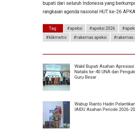
bupati dari seluruh Indonesia yang berkum
rangkaian agenda nasional HUT ke-26 APK
Tag:
#apeksi
#apeksi 2026
#apeks
#klikmetro
#rakernas apeksi
#rakernas 
Wakil Bupati Asahan Apresiasi
Natalis ke-40 UNA dan Pengu
Guru Besar
Wabup Rianto Hadiri Pelantik
IAIDU Asahan Periode 2026-2