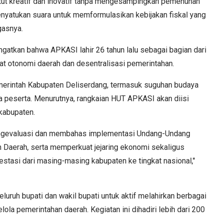
untut kreatif dan inovatif tanpa mengesampingkan pemenuhan
nyatukan suara untuk memformulasikan kebijakan fiskal yang
gasnya.
tkan bahwa APKASI lahir 26 tahun lalu sebagai bagian dari
 otonomi daerah dan desentralisasi pemerintahan.
merintah Kabupaten Deliserdang, termasuk suguhan budaya
a peserta. Menurutnya, rangkaian HUT APKASI akan diisi
kabupaten.
mengevaluasi dan membahas implementasi Undang-Undang
Daerah, serta memperkuat jejaring ekonomi sekaligus
stasi dari masing-masing kabupaten ke tingkat nasional,"
uruh bupati dan wakil bupati untuk aktif melahirkan berbagai
elola pemerintahan daerah. Kegiatan ini dihadiri lebih dari 200