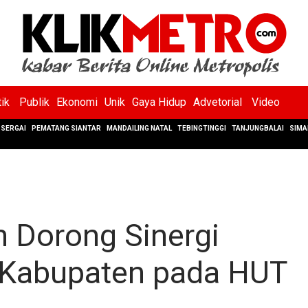
tik
Publik
Ekonomi
Unik
Gaya Hidup
Advetorial
Video
SERGAI
PEMATANG SIANTAR
MANDAILING NATAL
TEBINGTINGGI
TANJUNGBALAI
SIMA
 Dorong Sinergi
i-Kabupaten pada HUT