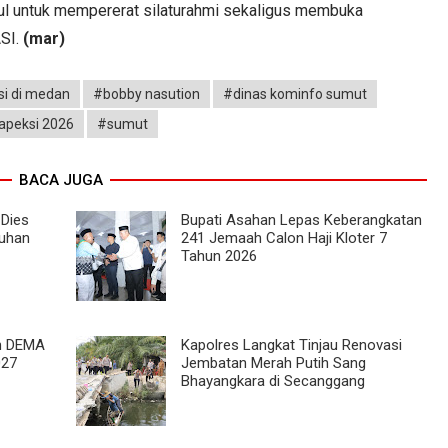
pul untuk mempererat silaturahmi sekaligus membuka
ASI.
(mar)
i di medan
#bobby nasution
#dinas kominfo sumut
apeksi 2026
#sumut
BACA JUGA
 Dies
Bupati Asahan Lepas Keberangkatan
kuhan
241 Jemaah Calon Haji Kloter 7
Tahun 2026
an DEMA
Kapolres Langkat Tinjau Renovasi
027
Jembatan Merah Putih Sang
Bhayangkara di Secanggang