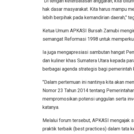
"Di tengah keterbatasan anggaran, kita dit
hak dasar masyarakat. Kita harus mampu me
lebih berpihak pada kemandirian daerah," te
Ketua Umum APKASI Bursah Zarnubi menginga
semangat Reformasi 1998 untuk memperkuat
Ia juga mengapresiasi sambutan hangat Pe
dan kuliner khas Sumatera Utara kepada par
berbagai agenda strategis bagi pemerintah 
"Dalam pertemuan ini nantinya kita akan 
Nomor 23 Tahun 2014 tentang Pemerintahan 
mempromosikan potensi unggulan serta inve
katanya.
Melalui forum tersebut, APKASI mengajak sel
praktik terbaik (best practices) dalam tata k