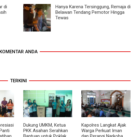
r di
Hanya Karena Tersinggung, Remaja di
asih
Belawan Tendang Pemotor Hingga
Tewas
KOMENTAR ANDA
TERKINI
resiasi
Dukung UMKM, Ketua
Kapolres Langkat Ajak
Panti
PKK Asahan Serahkan
Warga Perkuat Iman
atihan
Bantuan untuk Poklak
dan Perangi Narkoba