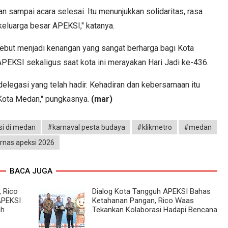
n sampai acara selesai. Itu menunjukkan solidaritas, rasa
keluarga besar APEKSI," katanya.
ut menjadi kenangan yang sangat berharga bagi Kota
PEKSI sekaligus saat kota ini merayakan Hari Jadi ke-436.
delegasi yang telah hadir. Kehadiran dan kebersamaan itu
 Kota Medan," pungkasnya.
(mar)
i di medan
#karnaval pesta budaya
#klikmetro
#medan
rnas apeksi 2026
BACA JUGA
 Rico
Dialog Kota Tangguh APEKSI Bahas
APEKSI
Ketahanan Pangan, Rico Waas
ah
Tekankan Kolaborasi Hadapi Bencana