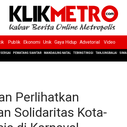
tik
Publik
Ekonomi
Unik
Gaya Hidup
Advetorial
Video
SERGAI
PEMATANG SIANTAR
MANDAILING NATAL
TEBINGTINGGI
TANJUNGBALAI
SIMA
an Perlihatkan
 Solidaritas Kota-