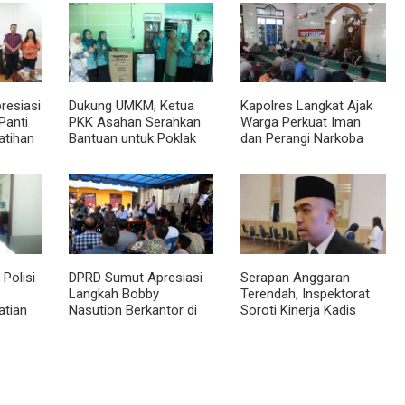
resiasi
Dukung UMKM, Ketua
Kapolres Langkat Ajak
Panti
PKK Asahan Serahkan
Warga Perkuat Iman
atihan
Bantuan untuk Poklak
dan Perangi Narkoba
sional
Kelurahan Sentang
Lewat Safari Jumat
Curhat
Polisi
DPRD Sumut Apresiasi
Serapan Anggaran
Langkah Bobby
Terendah, Inspektorat
atian
Nasution Berkantor di
Soroti Kinerja Kadis
Kepulauan Nias, Dinilai
Perkimcikataru Medan
topsi
Percepat Pembangunan