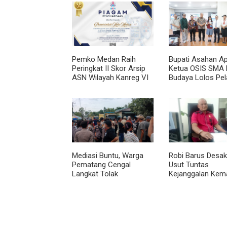
Pemko Medan Raih
Bupati Asahan Ap
Peringkat II Skor Arsip
Ketua OSIS SMA 
ASN Wilayah Kanreg VI
Budaya Lolos Pel
BKN
Kepemimpinan Na
Mediasi Buntu, Warga
Robi Barus Desak 
Pematang Cengal
Usut Tuntas
Langkat Tolak
Kejanggalan Kem
Pengaspalan Dicicil
Winda Lorenza di
Helvetia, Minta O
Ulang