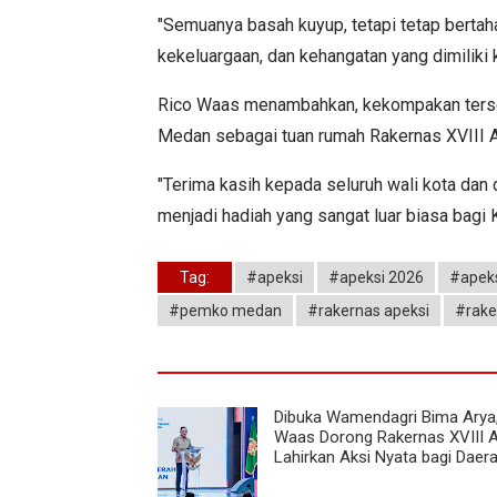
"Semuanya basah kuyup, tetapi tetap bertaha
kekeluargaan, dan kehangatan yang dimiliki 
Rico Waas menambahkan, kekompakan terseb
Medan sebagai tuan rumah Rakernas XVIII A
"Terima kasih kepada seluruh wali kota dan 
menjadi hadiah yang sangat luar biasa bagi
Tag:
#apeksi
#apeksi 2026
#apeks
#pemko medan
#rakernas apeksi
#rake
Dibuka Wamendagri Bima Arya,
Waas Dorong Rakernas XVIII 
Lahirkan Aksi Nyata bagi Daer