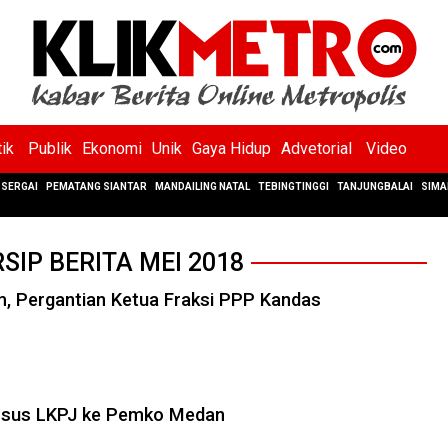
tik
Publik
Ekonomi
Unik
Gaya Hidup
Advetorial
Video
SERGAI
PEMATANG SIANTAR
MANDAILING NATAL
TEBINGTINGGI
TANJUNGBALAI
SIMA
SIP BERITA MEI 2018
, Pergantian Ketua Fraksi PPP Kandas
nsus LKPJ ke Pemko Medan