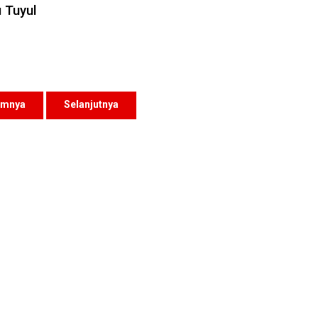
u Tuyul
umnya
Selanjutnya