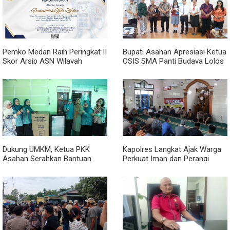
Pemko Medan Raih Peringkat II
Bupati Asahan Apresiasi Ketua
Skor Arsip ASN Wilayah
OSIS SMA Panti Budaya Lolos
Kanreg VI BKN
Pelatihan Kepemimpinan
Nasional
Dukung UMKM, Ketua PKK
Kapolres Langkat Ajak Warga
Asahan Serahkan Bantuan
Perkuat Iman dan Perangi
untuk Poklak Kelurahan
Narkoba Lewat Safari Jumat
Sentang
Curhat