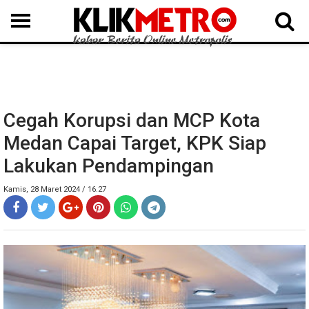
MEDAN
BINJAI
LANGKAT
KARO
DAIRI
SAMOSIR
TAPUT
BATUBARA
DELISERDANG
Cegah Korupsi dan MCP Kota
Medan Capai Target, KPK Siap
Lakukan Pendampingan
Kamis, 28 Maret 2024 / 16.27