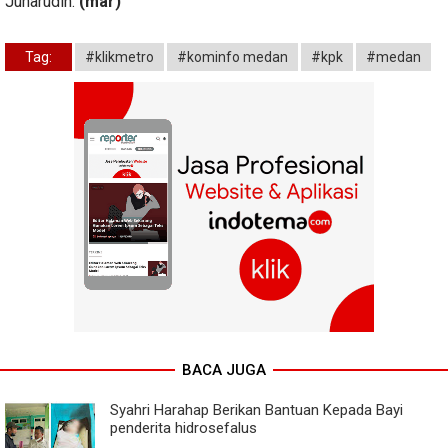
Juharudin.
(mar)
Tag:
#klikmetro
#kominfo medan
#kpk
#medan
BACA JUGA
Syahri Harahap Berikan Bantuan Kepada Bayi
penderita hidrosefalus