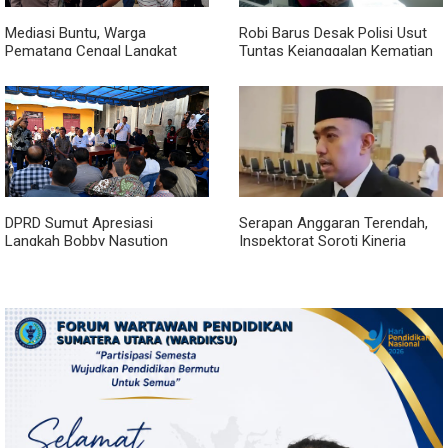
Mediasi Buntu, Warga
Robi Barus Desak Polisi Usut
Pematang Cengal Langkat
Tuntas Kejanggalan Kematian
Tolak Pengaspalan Dicicil
Winda Lorenza di Helvetia,
Minta Otopsi Ulang
DPRD Sumut Apresiasi
Serapan Anggaran Terendah,
Langkah Bobby Nasution
Inspektorat Soroti Kinerja
Berkantor di Kepulauan Nias,
Kadis Perkimcikataru Medan
Dinilai Percepat Pembangunan