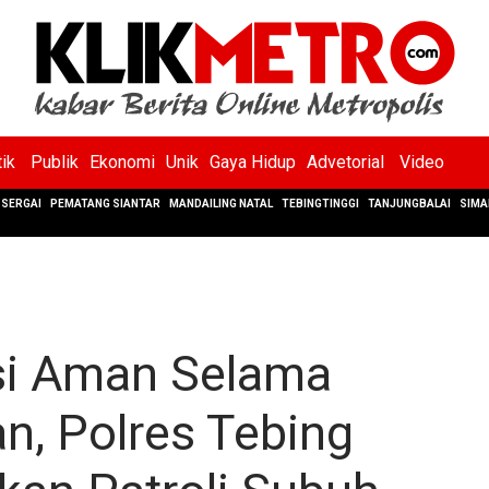
tik
Publik
Ekonomi
Unik
Gaya Hidup
Advetorial
Video
SERGAI
PEMATANG SIANTAR
MANDAILING NATAL
TEBINGTINGGI
TANJUNGBALAI
SIMA
si Aman Selama
, Polres Tebing