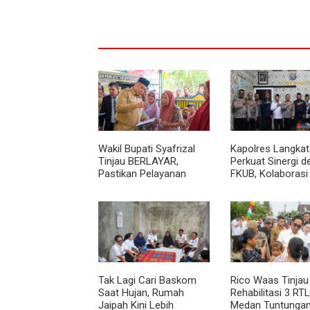
Wakil Bupati Syafrizal
Kapolres Langkat
Tinjau BERLAYAR,
Perkuat Sinergi 
Pastikan Pelayanan
FKUB, Kolaborasi
Publik Hadir hingga Desa
Agama Jadi Pilar
Menjaga Kamtib
Tak Lagi Cari Baskom
Rico Waas Tinjau
Saat Hujan, Rumah
Rehabilitasi 3 RTL
Jaipah Kini Lebih
Medan Tuntungan