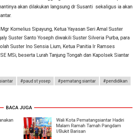
nantinya akan dilakukan langsung dr Susanti sekaligus ia akan
ntar.
Mgr Kornelius Sipayung, Ketua Yayasan Seri Amal Suster
y Suster Santo Yoseph diwakili Suster Silveria Purba, para
olah Suster Ino Sensia Lium, Ketua Panitia Ir Ramses
 SE MSi, beserta Lurah Tanjung Tongah dan Kapolsek Siantar
iantar
#paud st yosep
#pematang siantar
#pendidikan
BACA JUGA
anakan
Wali Kota Pematangsiantar Hadiri
Malam Ramah Tamah Pangdam
I/Bukit Barisan