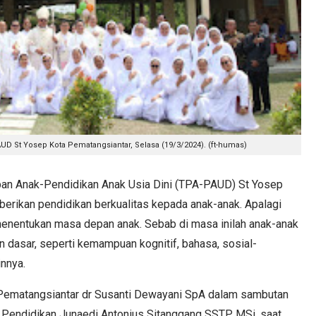
 St Yosep Kota Pematangsiantar, Selasa (19/3/2024). (ft-humas)
n Anak-Pendidikan Anak Usia Dini (TPA-PAUD) St Yosep
rikan pendidikan berkualitas kepada anak-anak. Apalagi
enentukan masa depan anak. Sebab di masa inilah anak-anak
asar, seperti kemampuan kognitif, bahasa, sosial-
innya.
 Pematangsiantar dr Susanti Dewayani SpA dalam sambutan
s Pendidikan Junaedi Antonius Sitanggang SSTP MSi, saat