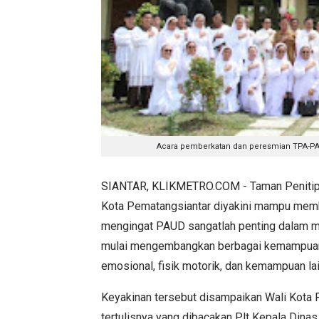
Acara pemberkatan dan peresmian TPA-PAUD
SIANTAR, KLIKMETRO.COM - Taman Penitipa
Kota Pematangsiantar diyakini mampu membe
mengingat PAUD sangatlah penting dalam m
mulai mengembangkan berbagai kemampuan d
emosional, fisik motorik, dan kemampuan la
Keyakinan tersebut disampaikan Wali Kota
tertulisnya yang dibacakan Plt Kepala Dina