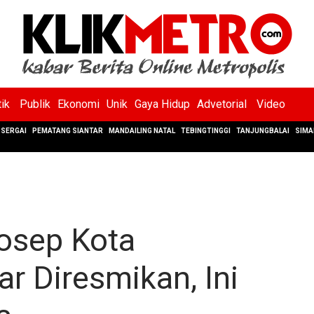
tik
Publik
Ekonomi
Unik
Gaya Hidup
Advetorial
Video
SERGAI
PEMATANG SIANTAR
MANDAILING NATAL
TEBINGTINGGI
TANJUNGBALAI
SIMA
osep Kota
r Diresmikan, Ini