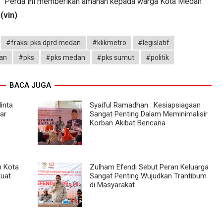
. "Perda ini memberikan amanah kepada warga Kota Medan
.
(vin)
#fraksi pks dprd medan
#klikmetro
#legislatif
an
#pks
#pks medan
#pks sumut
#politik
BACA JUGA
inta
Syaiful Ramadhan : Kesiapsiagaan
ar
Sangat Penting Dalam Meminimalisir
Korban Akibat Bencana
n Kota
Zulham Efendi Sebut Peran Keluarga
uat
Sangat Penting Wujudkan Trantibum
di Masyarakat