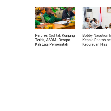
Bendera Merah Putih
Dirasakan Masyar
kepada Nelayan
Lewat Peningkat
Pelayanan Primer
Perpres Ojol tak Kunjung
Bobby Nasution M
Terbit, ASDM : Berapa
Kepala Daerah se
Kali Lagi Pemerintah
Kepulauan Nias
Akan Mengubah Janji?
Percepat Usulan
2027