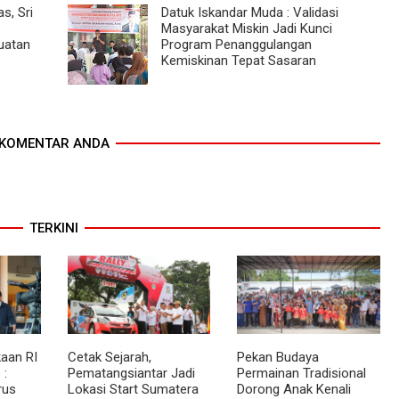
s, Sri
Datuk Iskandar Muda : Validasi
Masyarakat Miskin Jadi Kunci
uatan
Program Penanggulangan
Kemiskinan Tepat Sasaran
KOMENTAR ANDA
TERKINI
aan RI
Cetak Sejarah,
Pekan Budaya
 :
Pematangsiantar Jadi
Permainan Tradisional
rus
Lokasi Start Sumatera
Dorong Anak Kenali