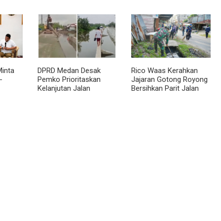
akat
Utara Rally 2026
Budaya dan Kurangi
an
Ketergantungan Gadget
inta
DPRD Medan Desak
Rico Waas Kerahkan
-
Pemko Prioritaskan
Jajaran Gotong Royong
Kelanjutan Jalan
Bersihkan Parit Jalan
 BKP
Belawan Sicanang yang
Taduan dari
Mangkrak
Sedimentasi Tebal