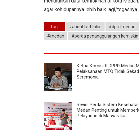
menurunkan data kemiskinan di kota Medan
agar kehidupannya lebih baik lagi,"tegasnya
Tag:
#abdul latif lubis
#dprd medan
#medan
#perda penanggulangan kemiskin
Ketua Komisi II DPRD Medan M
Pelaksanaan MTQ Tidak Sekad
Seremonial
Revisi Perda Sistem Kesehata
Medan Penting untuk Memperk
Pelayanan di Masyarakat