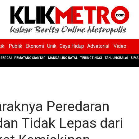
tik
Publik
Ekonomi
Unik
Gaya Hidup
Advetorial
Video
SERGAI
PEMATANG SIANTAR
MANDAILING NATAL
TEBINGTINGGI
TANJUNGBALAI
SIMA
Maraknya Peredaran
an Tidak Lepas dari