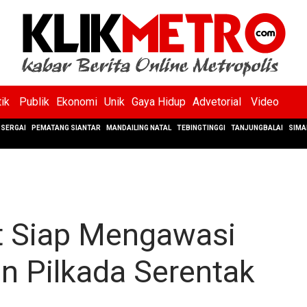
tik
Publik
Ekonomi
Unik
Gaya Hidup
Advetorial
Video
SERGAI
PEMATANG SIANTAR
MANDAILING NATAL
TEBINGTINGGI
TANJUNGBALAI
SIMA
 Siap Mengawasi
n Pilkada Serentak