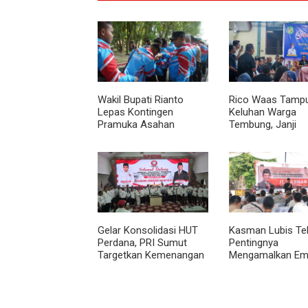
Wakil Bupati Rianto
Rico Waas Tamp
Lepas Kontingen
Keluhan Warga
Pramuka Asahan
Tembung, Janji
Menuju Jamnas XII
Perbaikan Rampu
2026 di Cibubur
Tahun Ini
Gelar Konsolidasi HUT
Kasman Lubis Te
Perdana, PRI Sumut
Pentingnya
Targetkan Kemenangan
Mengamalkan Em
di Pemilu 2029
Pilar Berbangsa 
Bernegara Dalam
Kehidupan