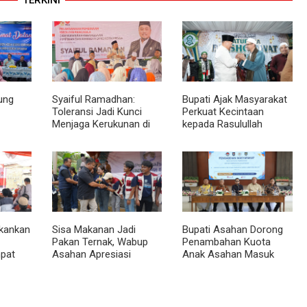
ung
Syaiful Ramadhan:
Bupati Ajak Masyarakat
Toleransi Jadi Kunci
Perkuat Kecintaan
Menjaga Kerukunan di
kepada Rasulullah
ng
Tengah Keberagaman
melalui Batubara
Kota Medan
Bersholawat
kankan
Sisa Makanan Jadi
Bupati Asahan Dorong
Pakan Ternak, Wabup
Penambahan Kuota
pat
Asahan Apresiasi
Anak Asahan Masuk
dan
Inovasi KKN UGM
IPDN