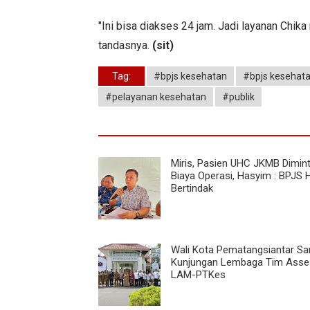
"Ini bisa diakses 24 jam. Jadi layanan Chi
tandasnya.
(sit)
Tag:
#bpjs kesehatan
#bpjs kesehat
#pelayanan kesehatan
#publik
Miris, Pasien UHC JKMB Dimint
Biaya Operasi, Hasyim : BPJS 
Bertindak
Wali Kota Pematangsiantar S
Kunjungan Lembaga Tim Asse
LAM-PTKes