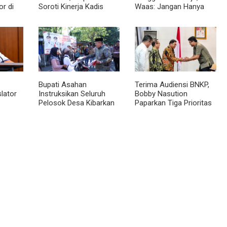
r di
Soroti Kinerja Kadis
Waas: Jangan Hanya
nilai
Perkimcikataru Medan
Aktif Saat Ada Acara
ngunan
Bupati Asahan
Terima Audiensi BNKP,
lator
Instruksikan Seluruh
Bobby Nasution
Pelosok Desa Kibarkan
Paparkan Tiga Prioritas
 ke
Merah Putih Selama
Pembangunan
tera
Agustus
Kepulauan Nias