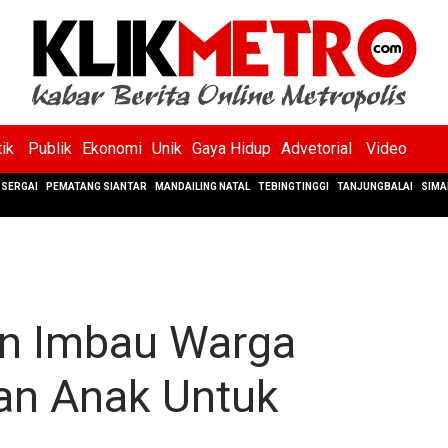
tik
Publik
Ekonomi
Unik
Gaya Hidup
Advetorial
Video
SERGAI
PEMATANG SIANTAR
MANDAILING NATAL
TEBINGTINGGI
TANJUNGBALAI
SIMA
n Imbau Warga
an Anak Untuk