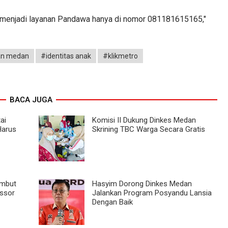
ka menjadi layanan Pandawa hanya di nomor 081181615165,"
an medan
#identitas anak
#klikmetro
BACA JUGA
ai
Komisi II Dukung Dinkes Medan
Harus
Skrining TBC Warga Secara Gratis
ambut
Hasyim Dorong Dinkes Medan
ssor
Jalankan Program Posyandu Lansia
Dengan Baik