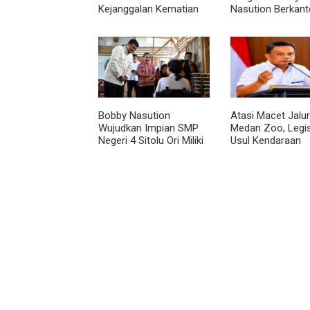
Kejanggalan Kematian
Nasution Berkanto
Winda Lorenza di
Kepulauan Nias, Di
Helvetia, Minta Otopsi
Percepat Pemba
Ulang
Bobby Nasution
Atasi Macet Jalur
Wujudkan Impian SMP
Medan Zoo, Legis
Negeri 4 Sitolu Ori Miliki
Usul Kendaraan
Gedung Permanen
Dialihkan Tembus
Jalur Royal Suma